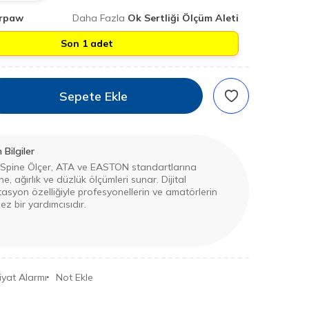
rpaw
Daha Fazla
Ok Sertliği Ölçüm Aleti
Son 1 adet
Sepete Ekle
Bilgiler
Spine Ölçer, ATA ve EASTON standartlarına
e, ağırlık ve düzlük ölçümleri sunar. Dijital
syon özelliğiyle profesyonellerin ve amatörlerin
z bir yardımcısıdır.
iyat Alarmı
Not Ekle