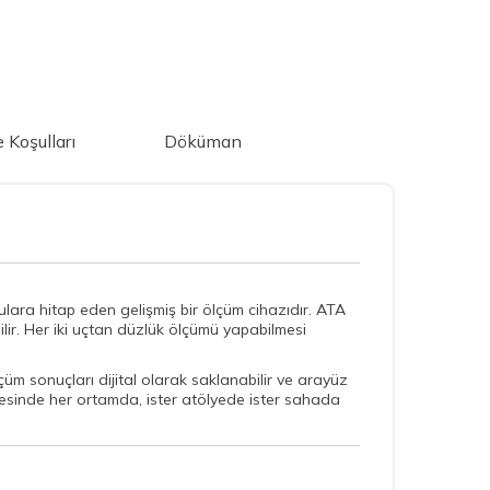
e Koşulları
Döküman
ulara hitap eden gelişmiş bir ölçüm cihazıdır. ATA
ilir. Her iki uçtan düzlük ölçümü yapabilmesi
lçüm sonuçları dijital olarak saklanabilir ve arayüz
sayesinde her ortamda, ister atölyede ister sahada