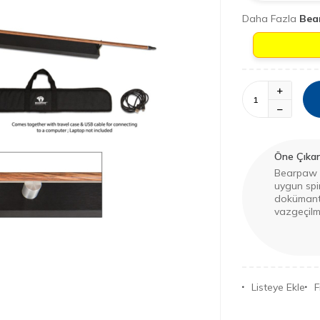
Daha Fazla
Bea
Öne Çıkan 
Bearpaw 
uygun spin
dokümanta
vazgeçilme
Listeye Ekle
F