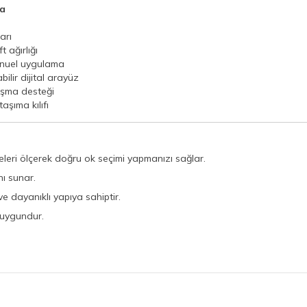
a
arı
 ağırlığı
anuel uygulama
bilir dijital arayüz
lışma desteği
aşıma kılıfı
eleri ölçerek doğru ok seçimi yapmanızı sağlar.
nı sunar.
ve dayanıklı yapıya sahiptir.
 uygundur.