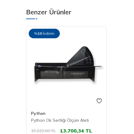
Benzer Ürünler
%
10
İndirim
Python
Python Ok Sertliği Ölçüm Aleti
13.700,34
TL
15.222,60
TL