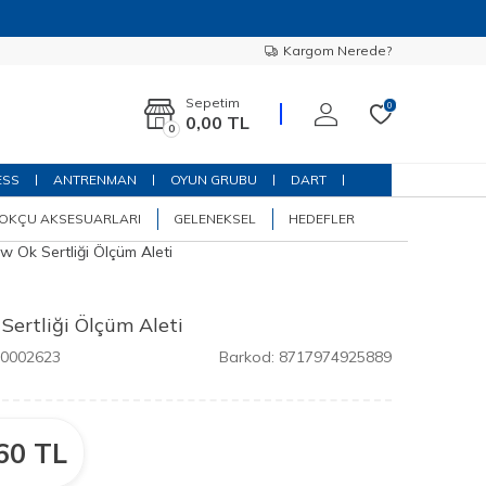
Kargom Nerede?
Sepetim
0
0,00
TL
0
ESS
ANTRENMAN
OYUN GRUBU
DART
OKÇU AKSESUARLARI
GELENEKSEL
HEDEFLER
 Ok Sertliği Ölçüm Aleti
ertliği Ölçüm Aleti
00002623
Barkod:
8717974925889
60
TL