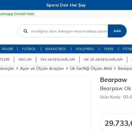
Spora Dair Her Şey
atsapp Destek Hattı
ARA
RAGBİ
FUTBOL
BASKETBOL
VOLEYBOL
TENİS
FİTN
TLERI
YAYLAR
YAY AKSESUARLARI
OK VE AKSESUARLARI
Gereçler
Ayar ve Ölçüm Araçları
Ok Sertliği Ölçüm Aleti
Bearpaw
Bearpaw
Bearpaw Ok S
Ürün Kodu:
00-
29.733,