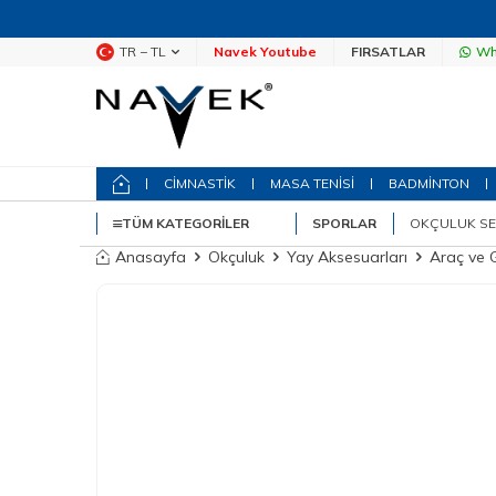
TR − TL
Navek Youtube
FIRSATLAR
Wh
CİMNASTİK
MASA TENİSİ
BADMİNTON
TÜM KATEGORILER
SPORLAR
OKÇULUK SE
Anasayfa
Okçuluk
Yay Aksesuarları
Araç ve 