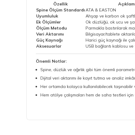
Özellik
Açıklam
Spine Ölçüm Standardı
ATA & EASTON
Uyumluluk
Ahşap ve karbon ok şaftl
Ek Ölçümler
Ok düzlüğü, ok ucu ve şaft
Ölçüm Metodu
Parmakla bastırılarak m
Veri Aktarımı
Bilgisayar/tablete aktarıla
Güç Kaynağı
Harici güç kaynağı ile ça
Aksesuarlar
USB bağlantı kablosu ve t
Önemli Notlar:
Spine, düzlük ve ağırlık gibi tüm önemli parametr
Dijital veri aktarımı ile kayıt tutma ve analiz imkâ
Her ortamda kolayca kullanılabilecek taşınabilir 
Hem atölye çalışmaları hem de saha testleri için