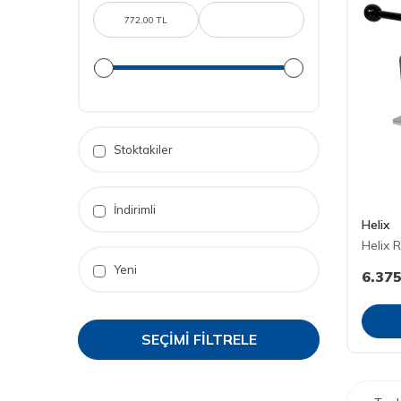
39 (3)
41-45 (1)
Stoktakiler
İndirimli
Helix
Helix 
Yeni
6.375
SEÇIMI FILTRELE