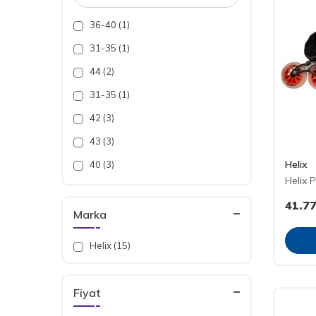
36-40 (1)
31-35 (1)
44 (2)
31-35 (1)
42 (3)
43 (3)
Helix
40 (3)
Helix 
41 (3)
41.7
37 (2)
Marka
38 (3)
Helix (15)
36 (1)
35 (1)
Fiyat
26-30 (2)