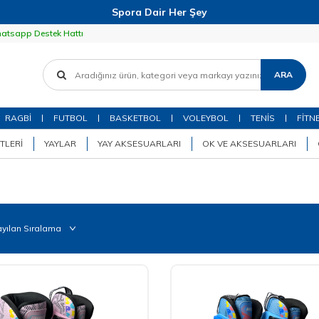
Spora Dair Her Şey
atsapp Destek Hattı
ARA
RAGBİ
FUTBOL
BASKETBOL
VOLEYBOL
TENİS
FİTN
TLERI
YAYLAR
YAY AKSESUARLARI
OK VE AKSESUARLARI