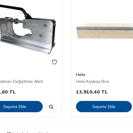
Helix
Rulman Değiştirme Aleti
Helix Kaykay Box
,60
TL
13.910,40
TL
Sepete Ekle
Sepete Ekle