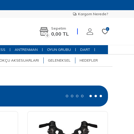
Kargom Nerede?
Sepetim
0
0,00
TL
0
ESS
ANTRENMAN
OYUN GRUBU
DART
OKÇU AKSESUARLARI
GELENEKSEL
HEDEFLER