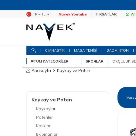
TR − TL
Navek Youtube
FIRSATLAR
Wh
CİMNASTİK
MASA TENİSİ
BADMİNTON
TÜM KATEGORILER
SPORLAR
OKÇULUK SE
Anasayfa
Kaykay ve Paten
Kaykay ve Paten
Kaykaylar
Patenler
Kasklar
Ekipmanlar