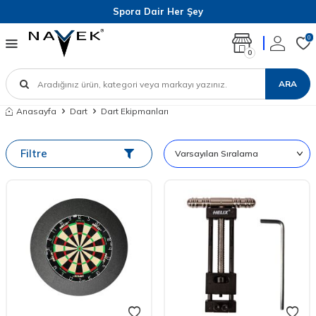
Spora Dair Her Şey
0
0
ARA
Anasayfa
Dart
Dart Ekipmanları
Filtre