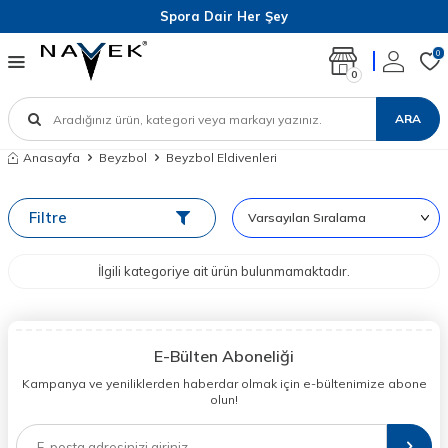
Spora Dair Her Şey
0
0
ARA
Anasayfa
Beyzbol
Beyzbol Eldivenleri
Filtre
İlgili kategoriye ait ürün bulunmamaktadır.
E-Bülten Aboneliği
Kampanya ve yeniliklerden haberdar olmak için e-bültenimize abone
olun!