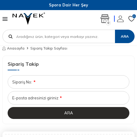
Spora Dair Her Şey
0
0
ARA
Anasayfa
Sipariş Takip Sayfası
Sipariş Takip
Sipariş No:
*
E-posta adresinizi giriniz
*
ARA