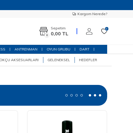
Kargom Nerede?
Sepetim
0
0,00
TL
0
ESS
ANTRENMAN
OYUN GRUBU
DART
OKÇU AKSESUARLARI
GELENEKSEL
HEDEFLER