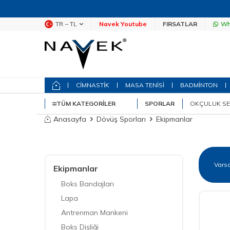
TR − TL
Navek Youtube
FIRSATLAR
Wh
CİMNASTİK
MASA TENİSİ
BADMİNTON
TÜM KATEGORILER
SPORLAR
OKÇULUK SE
Anasayfa
Dövüş Sporları
Ekipmanlar
Ekipmanlar
Boks Bandajları
Lapa
Antrenman Mankeni
Boks Dişliği