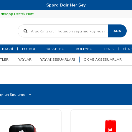
Spora Dair Her Şey
atsapp Destek Hattı
ARA
RAGBİ
FUTBOL
BASKETBOL
VOLEYBOL
TENİS
FİTN
TLERI
YAYLAR
YAY AKSESUARLARI
OK VE AKSESUARLARI