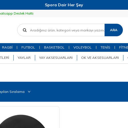
Spora Dair Her Şey
atsapp Destek Hattı
ARA
RAGBİ
FUTBOL
BASKETBOL
VOLEYBOL
TENİS
FİTN
TLERI
YAYLAR
YAY AKSESUARLARI
OK VE AKSESUARLARI