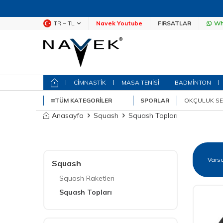
TR − TL
Navek Youtube
FIRSATLAR
Wh
CİMNASTİK
MASA TENİSİ
BADMİNTON
TÜM KATEGORILER
SPORLAR
OKÇULUK SE
Anasayfa
Squash
Squash Topları
Squash
Squash Raketleri
Squash Topları