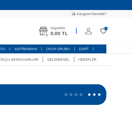
Kargom Nerede?
Sepetim
0
0,00
TL
0
ESS
ANTRENMAN
OYUN GRUBU
DART
OKÇU AKSESUARLARI
GELENEKSEL
HEDEFLER