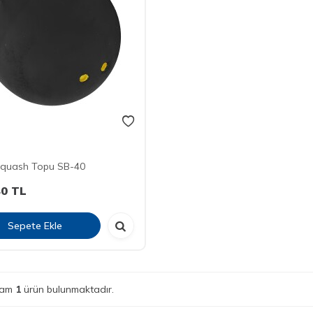
Squash Topu SB-40
40
TL
Sepete Ekle
lam
1
ürün bulunmaktadır.