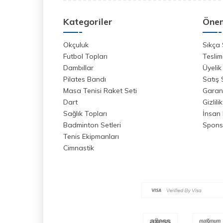
Kategoriler
Önem
Okçuluk
Sıkça 
Futbol Topları
Teslim
Dambıllar
Üyelik
Pilates Bandı
Satış
Masa Tenisi Raket Seti
Garant
Dart
Gizlili
Sağlık Topları
İnsan 
Badminton Setleri
Spons
Tenis Ekipmanları
Cimnastik