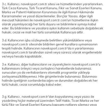
3.c. Kullanıcı, naveksport.com.tr sitesi ve hizmetlerinden yararlanırken,
Türk Ceza Kanunu, Türk Ticaret Kanunu, Fikir ve Sanat Eserleri Kanunu,
Marka ve Patent Haklarının Korunması ile ilgili Kanun Hükmünde
Kararnameler ve yasal düzenlemeler, Borçlar Yasası, diğer ilgili
mevzuat hükümleri ile naveksport.com.tr.com'un hizmetlerine ilişkin
olarak yayımlayacağı her türlü duyuru ve bildirimlere uymayı kabul
eder. Bu bildirimlere ve yasalara aykırı kullanım sebebiyle doğabilecek
hukuki, cezai ve mali her türlü sorumluluk Kullanıcıya aittir.
3.d. Kullanıcının işbu sözleşmede belirtilen yükümlülüklere veya
naveksport.com.tr sitesinde bildirilen genel kurallara uymamasının
tespiti halinde, Kullanıcının naveksport.com.tr'da n yararlanması
naveksport.com.tr tarafından süreli veya süresiz olarak engellenebilir
ve/veya hesabı kapatılabilir.
3.e. Kullanıcı, diğer kullanıcıların ve ziyaretçilerin naveksport.com.tr'u
kullanmasını önleyici veya zorlaştırıcı hareketlerde bulunamaz,
sunucuları ya da veritabanlarını otomatik programlar yükleyip
zorlayamaz/kilitleyemez. Hile girişimlerinde bulunamaz. Bulunması
halinde üyeliğinin sonlandırılacağını ve durumdan doğabilecek her
türlü hukuki, cezai sorumluluğu kabul eder.
3.g. Kullanıcı , naveksport.com.tr'dan kopyalanmış veya yazıcı ile
yazdırılmış hiçbir materyal üzerinden Telif Hakkı, Ticari Marka ve her
türlü Fikir ve Sanat Eserleri Kanunu kapsamı notlarını silemez veya