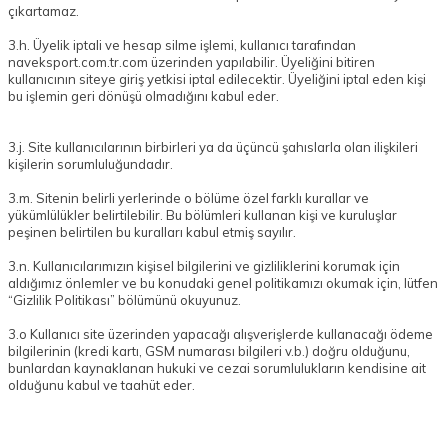
çıkartamaz.
3.h. Üyelik iptali ve hesap silme işlemi, kullanıcı tarafından
naveksport.com.tr.com üzerinden yapılabilir. Üyeliğini bitiren
kullanıcının siteye giriş yetkisi iptal edilecektir. Üyeliğini iptal eden kişi
bu işlemin geri dönüşü olmadığını kabul eder.
3.j. Site kullanıcılarının birbirleri ya da üçüncü şahıslarla olan ilişkileri
kişilerin sorumluluğundadır.
3.m. Sitenin belirli yerlerinde o bölüme özel farklı kurallar ve
yükümlülükler belirtilebilir. Bu bölümleri kullanan kişi ve kuruluşlar
peşinen belirtilen bu kuralları kabul etmiş sayılır.
3.n. Kullanıcılarımızın kişisel bilgilerini ve gizliliklerini korumak için
aldığımız önlemler ve bu konudaki genel politikamızı okumak için, lütfen
“Gizlilik Politikası” bölümünü okuyunuz.
3.o Kullanıcı site üzerinden yapacağı alışverişlerde kullanacağı ödeme
bilgilerinin (kredi kartı, GSM numarası bilgileri v.b.) doğru olduğunu,
bunlardan kaynaklanan hukuki ve cezai sorumlulukların kendisine ait
olduğunu kabul ve taahüt eder.