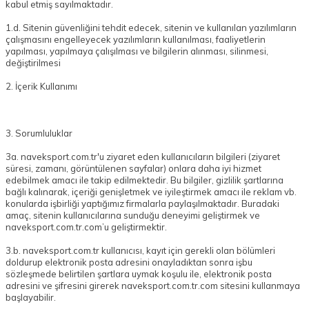
kabul etmiş sayılmaktadır.
1.d. Sitenin güvenliğini tehdit edecek, sitenin ve kullanılan yazılımların
çalışmasını engelleyecek yazılımların kullanılması, faaliyetlerin
yapılması, yapılmaya çalışılması ve bilgilerin alınması, silinmesi,
değiştirilmesi
2. İçerik Kullanımı
3. Sorumluluklar
3a. naveksport.com.tr'u ziyaret eden kullanıcıların bilgileri (ziyaret
süresi, zamanı, görüntülenen sayfalar) onlara daha iyi hizmet
edebilmek amacı ile takip edilmektedir. Bu bilgiler, gizlilik şartlarına
bağlı kalınarak, içeriği genişletmek ve iyileştirmek amacı ile reklam vb.
konularda işbirliği yaptığımız firmalarla paylaşılmaktadır. Buradaki
amaç, sitenin kullanıcılarına sunduğu deneyimi geliştirmek ve
naveksport.com.tr.com’u geliştirmektir.
3.b. naveksport.com.tr kullanıcısı, kayıt için gerekli olan bölümleri
doldurup elektronik posta adresini onayladıktan sonra işbu
sözleşmede belirtilen şartlara uymak koşulu ile, elektronik posta
adresini ve şifresini girerek naveksport.com.tr.com sitesini kullanmaya
başlayabilir.