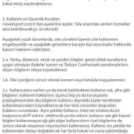
kabul etmiş sayılmaktasınız.
1. Kullanım ve Güvenlik Kuralları
naveksport.com.tr tüm üyelerine açıktır. Site üzerinde verilen hizmetler
aksi belirtilmedikçe, ücretsizdir.
Aşağıdaki yazılı durumlarda, site yönetimi üyenin site kullanımını
engelleyebilir ve aşağıdaki girişimlere karışan kişi veya kişiler hakkında
kanuni haklarını saklı tutar:
1.a. Yanlış, düzensiz, eksik ve yanıltıcı bilgiler, genel ahlak kurallarına
uygun olmayan ifadeler içeren ve Türkiye Cumhuriyeti yasalarıyla ters
düşen bilgilerin siteye kaydedilmesi
1.b. Site içeriğinin izinsiz olarak kısmen veya tümüyle kopyalanması
1.c. Kullanıcılara verilen ya da kendi belirledikleri kullanıcı adı, şifre gibi
bilgilerin, kullanım haklarının, üçüncü kişi ya da kuruluşlarla
paylaşılmasından (bu bilgilerin kullanıcı dışındaki kişiler tarafından
kullanılmasından) kaynaklanacak her türlü zarardan doğrudan
Kullanıcı sorumludur. Aynı şekilde Kullanıcı, Internet ortamında bir
başkasına ait IP adresi, elektronik posta adresi, kullanıcı adı gibi kişisel
bilgileri kullanamayacağı gibi diğer kullanıcıların özel bilgilerine de
izinsiz olarak ulaşamaz veya bunları kullanamaz. Kullanıcı bu şekilde bir
kullanımdan dolayı doğabilecek her türlü hukuki ve cezai yükümlülüğü