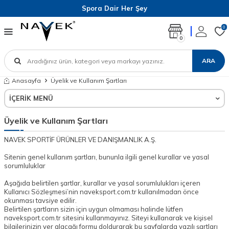
Spora Dair Her Şey
0
0
ARA
Anasayfa
Üyelik ve Kullanım Şartları
İÇERIK MENÜ
Üyelik ve Kullanım Şartları
NAVEK SPORTİF ÜRÜNLER VE DANIŞMANLIK A.Ş.
Sitenin genel kullanım şartları, bununla ilgili genel kurallar ve yasal
sorumluluklar
Aşağıda belirtilen şartlar, kurallar ve yasal sorumlulukları içeren
Kullanıcı Sözleşmesi’nin naveksport.com.tr kullanılmadan önce
okunması tavsiye edilir.
Belirtilen şartların sizin için uygun olmaması halinde lütfen
naveksport.com.tr sitesini kullanmayınız. Siteyi kullanarak ve kişisel
bilgilerinizin yer alacağı formu doldurarak bu sayfalarda yazılı şartları