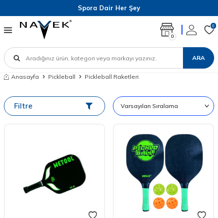
Spora Dair Her Şey
0
0
ARA
Anasayfa
Pickleball
Pickleball Raketleri
Filtre