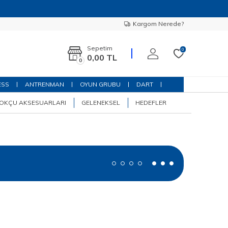
Kargom Nerede?
Sepetim
0
0,00
TL
0
ESS
ANTRENMAN
OYUN GRUBU
DART
OKÇU AKSESUARLARI
GELENEKSEL
HEDEFLER