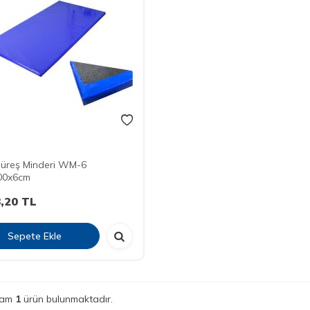
Güreş Minderi WM-6
00x6cm
,20
TL
Sepete Ekle
lam
1
ürün bulunmaktadır.