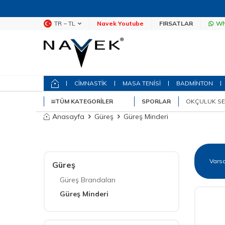
TR − TL
Navek Youtube
FIRSATLAR
Wh
CİMNASTİK
MASA TENİSİ
BADMİNTON
TÜM KATEGORILER
SPORLAR
OKÇULUK SE
Anasayfa
Güreş
Güreş Minderi
Güreş
Güreş Brandaları
Güreş Minderi