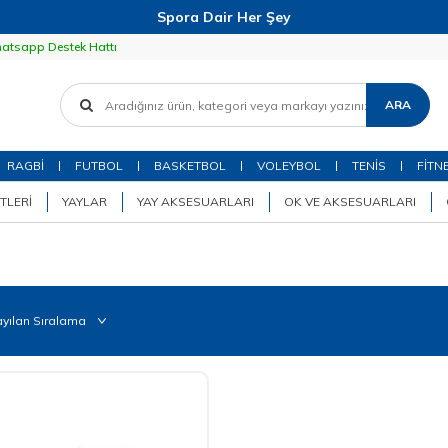
Spora Dair Her Şey
atsapp Destek Hattı
ARA
RAGBİ
FUTBOL
BASKETBOL
VOLEYBOL
TENİS
FİTN
TLERI
YAYLAR
YAY AKSESUARLARI
OK VE AKSESUARLARI