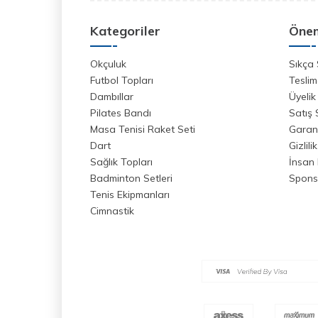
Kategoriler
Önem
Okçuluk
Sıkça 
Futbol Topları
Teslim
Dambıllar
Üyelik
Pilates Bandı
Satış
Masa Tenisi Raket Seti
Garant
Dart
Gizlili
Sağlık Topları
İnsan 
Badminton Setleri
Spons
Tenis Ekipmanları
Cimnastik