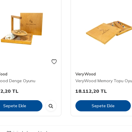
ood
VeryWood
ood Denge Oyunu
VeryWood Memory Topu Oy
12,20
TL
18.112,20
TL
Sepete Ekle
Sepete Ekle