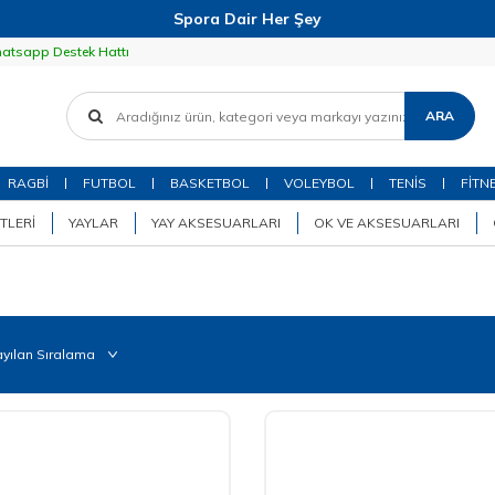
Spora Dair Her Şey
atsapp Destek Hattı
ARA
RAGBİ
FUTBOL
BASKETBOL
VOLEYBOL
TENİS
FİTN
TLERI
YAYLAR
YAY AKSESUARLARI
OK VE AKSESUARLARI