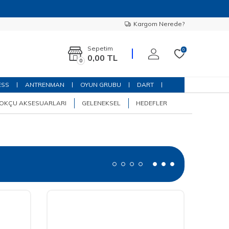
Kargom Nerede?
Sepetim
0
0,00
TL
0
ESS
ANTRENMAN
OYUN GRUBU
DART
OKÇU AKSESUARLARI
GELENEKSEL
HEDEFLER