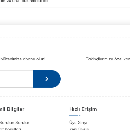
lam
20
ürün bulunmaktadır.
-bültenimize abone olun!
Takipçilerimize özel ka
li Bilgiler
Hızlı Erişim
Sorulan Sorular
Üye Girişi
at Koşulları
Yeni Üyelik