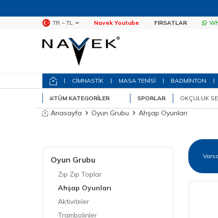
TR − TL
Navek Youtube
FIRSATLAR
Wh
CİMNASTİK
MASA TENİSİ
BADMİNTON
TÜM KATEGORILER
SPORLAR
OKÇULUK SE
Anasayfa
Oyun Grubu
Ahşap Oyunları
Oyun Grubu
Zıp Zıp Toplar
Ahşap Oyunları
Aktiviteler
Trambolinler