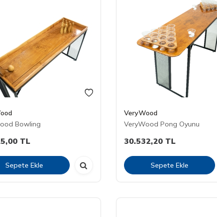
ood
VeryWood
ood Bowling
VeryWood Pong Oyunu
25,00
TL
30.532,20
TL
Sepete Ekle
Sepete Ekle