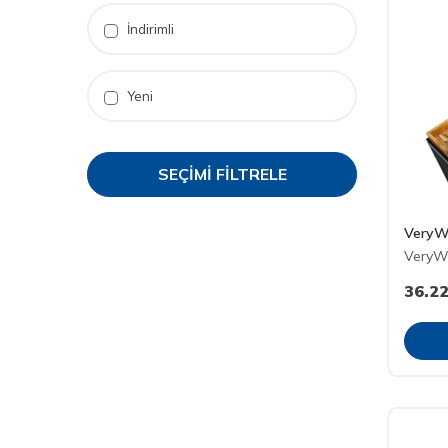
İndirimli
Yeni
SEÇIMI FILTRELE
VeryW
VeryW
36.2