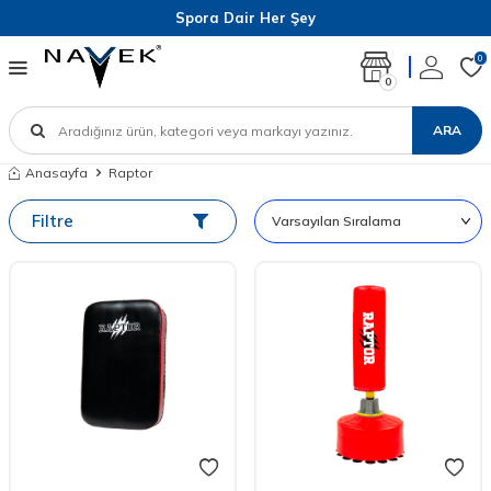
Spora Dair Her Şey
0
0
ARA
Anasayfa
Raptor
Filtre