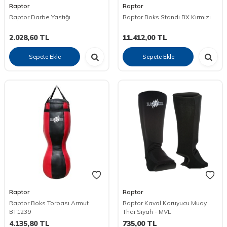
Raptor
Raptor
Raptor Darbe Yastığı
Raptor Boks Standı BX Kırmızı
2.028,60
TL
11.412,00
TL
Sepete Ekle
Sepete Ekle
Raptor
Raptor
Raptor Boks Torbası Armut
Raptor Kaval Koruyucu Muay
BT1239
Thai Siyah - MVL
4.135,80
TL
735,00
TL