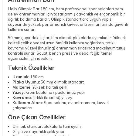
Helix Olimpik Bar 180 cm, hem profesyonel spor salonları hem
de ev antrenmanları için tasarlanmış dayanıklı ve ergonomik bir
ağırlık kaldırma barıdır. Olimpik standartlara uygun yapısı
sayesinde yüksek performanslı kuvvet antrenmanlarında güvenli
kullanım sunar.
50 mm çapındaki uçları tüm olimpik plakalarla uyumludur. Yüksek
kaliteli çelik gövdesi uzun ömürlü kullanım sağlarken, tırtıklı
kavrama yüzeyi (knurling) antrenman sırasında maksimum tutuş
kontrolü sunar. Squat, bench press ve deadlift gibi temel
egzersizler için idealdir.
Teknik Özellikler
Uzunluk:
180 cm
Plaka Uyumu:
50 mm olimpik standart
Malzeme:
Yüksek kaliteli çelik
Yüzey:
Krom kaplama / paslanmaz yapı
Kavrama:
Tırtıklı (knurled) yüzey
Kullanım Alanı:
Spor salonu, ev antrenmanı, kuvvet
çalışmaları
Öne Çıkan Özellikler
Olimpik standart plakalarla tam uyum
Güçlü ve dayanıklı çelik yapı