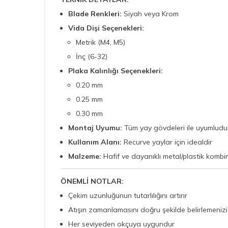
Blade Renkleri:
Siyah veya Krom
Vida Dişi Seçenekleri:
Metrik (M4, M5)
İnç (6-32)
Plaka Kalınlığı Seçenekleri:
0.20 mm
0.25 mm
0.30 mm
Montaj Uyumu:
Tüm yay gövdeleri ile uyumludu
Kullanım Alanı:
Recurve yaylar için idealdir
Malzeme:
Hafif ve dayanıklı metal/plastik komb
ÖNEMLİ NOTLAR:
Çekim uzunluğunun tutarlılığını artırır
Atışın zamanlamasını doğru şekilde belirlemenizi
Her seviyeden okçuya uygundur