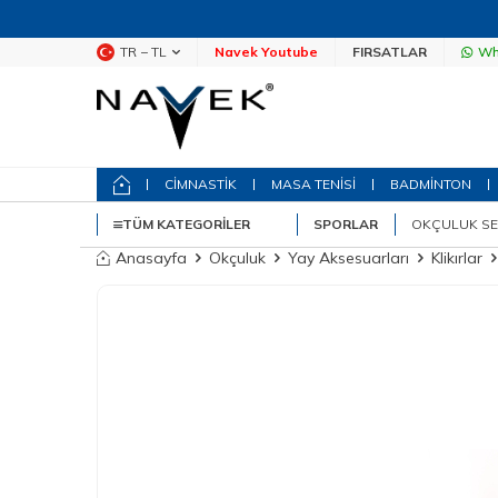
TR − TL
Navek Youtube
FIRSATLAR
Wh
CİMNASTİK
MASA TENİSİ
BADMİNTON
TÜM KATEGORILER
SPORLAR
OKÇULUK SE
Anasayfa
Okçuluk
Yay Aksesuarları
Klikırlar