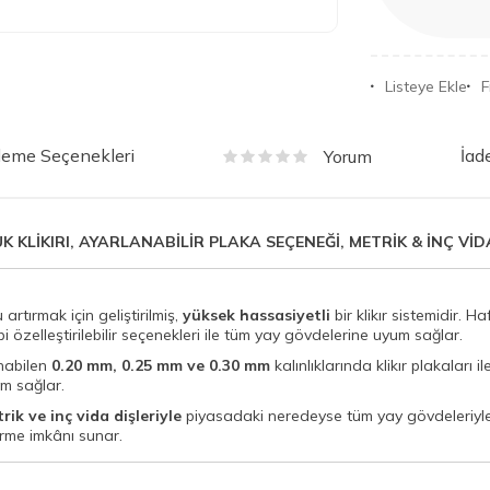
Listeye Ekle
F
eme Seçenekleri
İad
Yorum
K KLİKIRI, AYARLANABİLİR PLAKA SEÇENEĞİ, METRİK & İNÇ VİD
 artırmak için geliştirilmiş,
yüksek hassasiyetli
bir klikır sistemidir. 
i özelleştirilebilir seçenekleri ile tüm yay gövdelerine uyum sağlar.
anabilen
0.20 mm, 0.25 mm ve 0.30 mm
kalınlıklarında klikır plakaları i
um sağlar.
rik ve inç vida dişleriyle
piyasadaki neredeyse tüm yay gövdeleriyle
rme imkânı sunar.