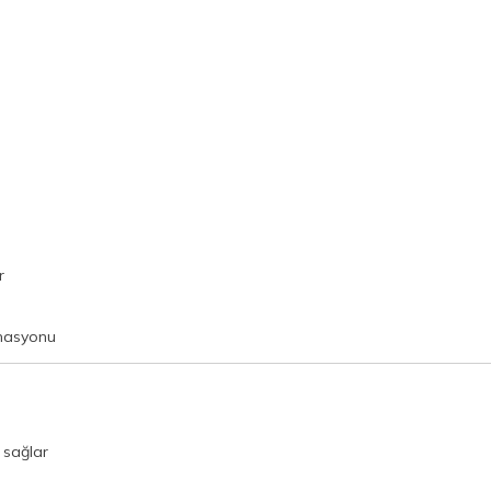
r
inasyonu
 sağlar