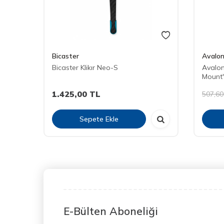
Bicaster
Avalo
0.25
Bicaster Klikır Neo-S
Avalon 
Mount' 
1.425,00
TL
507,60
Sepete Ekle
E-Bülten Aboneliği