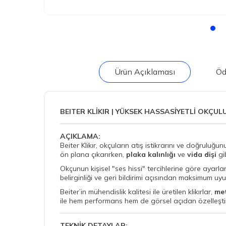
Ürün Açıklaması
Öd
BEITER KLİKIR | YÜKSEK HASSASİYETLİ OKÇULU
AÇIKLAMA:
Beiter Klikır, okçuların atış istikrarını ve doğruluğunu
ön plana çıkarırken,
plaka kalınlığı
ve
vida dişi
gib
Okçunun kişisel "ses hissi" tercihlerine göre ayarl
belirginliği ve geri bildirimi açısından maksimum uy
Beiter’in mühendislik kalitesi ile üretilen klikırlar,
met
ile hem performans hem de görsel açıdan özelleşti
TEKNİK DETAYLAR: