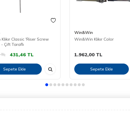
n
Win&Win
Klikır Classic 'Riser Screw
Win&Win Klikır Color
- Çift Taraflı
431,46
TL
1.962,00
TL
TL
Sepete Ekle
Sepete Ekle