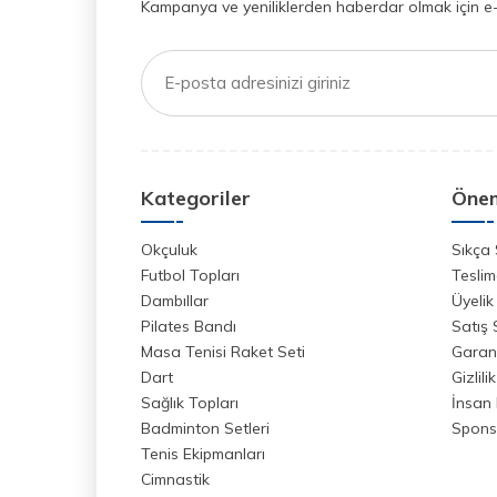
Kampanya ve yeniliklerden haberdar olmak için e
Kategoriler
Önem
Okçuluk
Sıkça 
Futbol Topları
Teslim
Dambıllar
Üyelik
Pilates Bandı
Satış
Masa Tenisi Raket Seti
Garant
Dart
Gizlili
Sağlık Topları
İnsan 
Badminton Setleri
Spons
Tenis Ekipmanları
Cimnastik