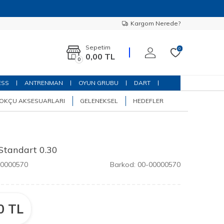
Kargom Nerede?
Sepetim
0
0,00
TL
0
ESS
ANTRENMAN
OYUN GRUBU
DART
OKÇU AKSESUARLARI
GELENEKSEL
HEDEFLER
 Standart 0.30
00000570
Barkod:
00-00000570
0
TL