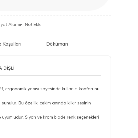
iyat Alarmı
Not Ekle
e Koşulları
Döküman
A DİŞLİ
Hafif, ergonomik yapısı sayesinde kullanıcı konforunu
le sunulur. Bu özellik, çekim anında klikır sesinin
 uyumludur. Siyah ve krom blade renk seçenekleri