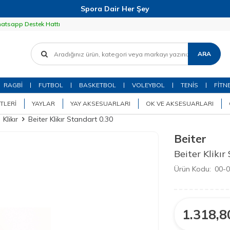
Spora Dair Her Şey
atsapp Destek Hattı
ARA
RAGBİ
FUTBOL
BASKETBOL
VOLEYBOL
TENİS
FİTN
TLERI
YAYLAR
YAY AKSESUARLARI
OK VE AKSESUARLARI
Klikır
Beiter Klikır Standart 0.30
Beiter
Beiter Klikır
Ürün Kodu:
00-
1.318,8