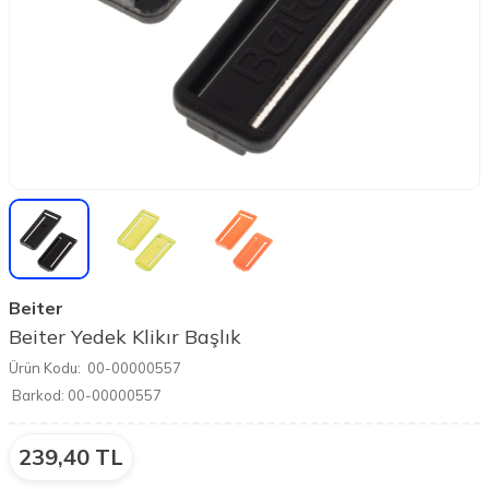
Beiter
Beiter Yedek Klikır Başlık
Ürün Kodu:
00-00000557
Barkod:
00-00000557
239,40
TL