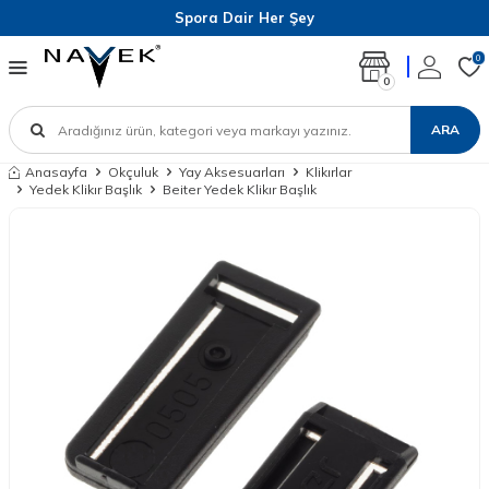
Spora Dair Her Şey
0
0
ARA
Anasayfa
Okçuluk
Yay Aksesuarları
Klikırlar
Yedek Klikır Başlık
Beiter Yedek Klikır Başlık