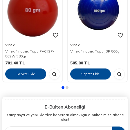
Vinex
Vinex
Vinex Fırlatma Topu PVC ISP-
Vinex Fırlatma Topu JBP 800gr
80SWR 80gr
701,40
TL
505,80
TL
Sepete Ekle
Sepete Ekle
E-Bülten Aboneliği
Kampanya ve yeniliklerden haberdar olmak için e-bültenimize abone
olun!