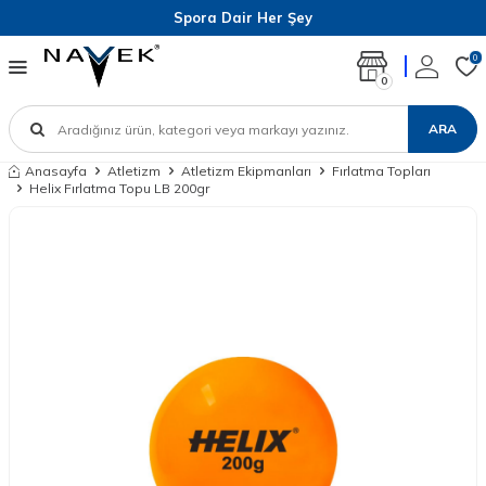
Spora Dair Her Şey
0
0
ARA
Anasayfa
Atletizm
Atletizm Ekipmanları
Fırlatma Topları
Helix Fırlatma Topu LB 200gr