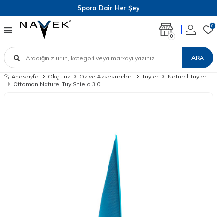
Spora Dair Her Şey
0
0
ARA
Anasayfa
Okçuluk
Ok ve Aksesuarları
Tüyler
Naturel Tüyler
Ottoman Naturel Tüy Shield 3.0"