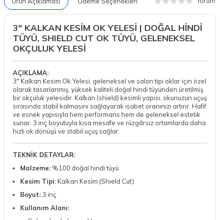
Yorum
Ürün Açıklaması
Ödeme Seçenekleri
3" KALKAN KESİM OK YELESİ | DOĞAL HİNDİ
TÜYÜ, SHIELD CUT OK TÜYÜ, GELENEKSEL
OKÇULUK YELESİ
AÇIKLAMA:
3" Kalkan Kesim Ok Yelesi, geleneksel ve salon tipi oklar için özel
olarak tasarlanmış, yüksek kaliteli doğal hindi tüyünden üretilmiş
bir okçuluk yelesidir. Kalkan (shield) kesimli yapısı, okunuzun uçuş
sırasında stabil kalmasını sağlayarak isabet oranınızı artırır. Hafif
ve esnek yapısıyla hem performans hem de geleneksel estetik
sunar. 3 inç boyutuyla kısa mesafe ve rüzgârsız ortamlarda daha
hızlı ok dönüşü ve stabil uçuş sağlar.
TEKNİK DETAYLAR:
Malzeme:
%100 doğal hindi tüyü
Kesim Tipi:
Kalkan Kesim (Shield Cut)
Boyut:
3 inç
Kullanım Alanı: