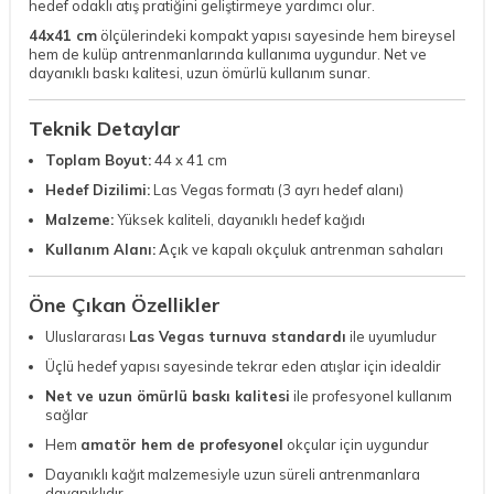
hedef odaklı atış pratiğini geliştirmeye yardımcı olur.
44x41 cm
ölçülerindeki kompakt yapısı sayesinde hem bireysel
hem de kulüp antrenmanlarında kullanıma uygundur. Net ve
dayanıklı baskı kalitesi, uzun ömürlü kullanım sunar.
Teknik Detaylar
Toplam Boyut:
44 x 41 cm
Hedef Dizilimi:
Las Vegas formatı (3 ayrı hedef alanı)
Malzeme:
Yüksek kaliteli, dayanıklı hedef kağıdı
Kullanım Alanı:
Açık ve kapalı okçuluk antrenman sahaları
Öne Çıkan Özellikler
Uluslararası
Las Vegas turnuva standardı
ile uyumludur
Üçlü hedef yapısı sayesinde tekrar eden atışlar için idealdir
Net ve uzun ömürlü baskı kalitesi
ile profesyonel kullanım
sağlar
Hem
amatör hem de profesyonel
okçular için uygundur
Dayanıklı kağıt malzemesiyle uzun süreli antrenmanlara
dayanıklıdır