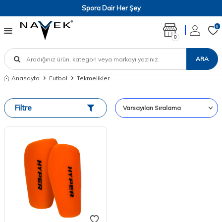
Spora Dair Her Şey
0
0
ARA
Anasayfa
Futbol
Tekmelikler
Filtre