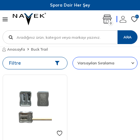
Spora Dair Her Şey
0
0
ARA
Anasayfa
Buck Trail
Filtre