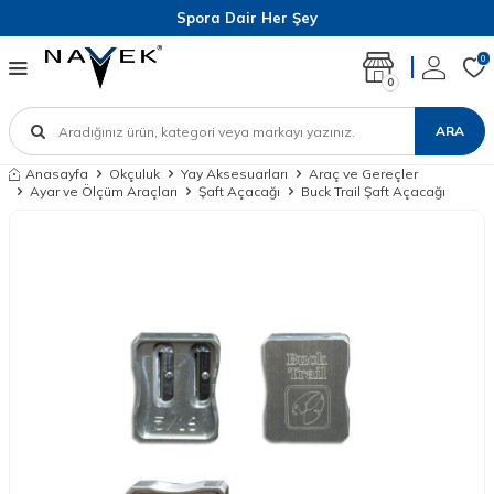
Spora Dair Her Şey
0
0
ARA
Anasayfa
Okçuluk
Yay Aksesuarları
Araç ve Gereçler
Ayar ve Ölçüm Araçları
Şaft Açacağı
Buck Trail Şaft Açacağı