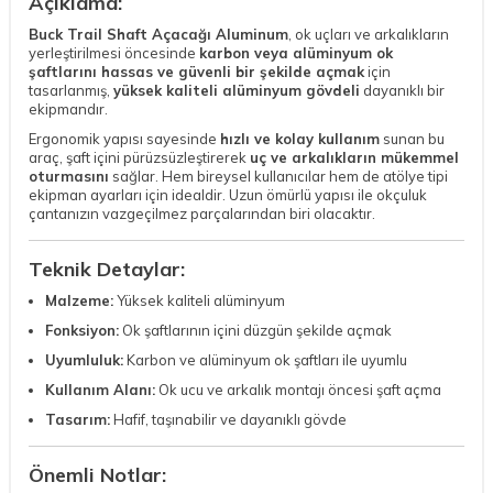
Açıklama:
Buck Trail Shaft Açacağı Aluminum
, ok uçları ve arkalıkların
yerleştirilmesi öncesinde
karbon veya alüminyum ok
şaftlarını hassas ve güvenli bir şekilde açmak
için
tasarlanmış,
yüksek kaliteli alüminyum gövdeli
dayanıklı bir
ekipmandır.
Ergonomik yapısı sayesinde
hızlı ve kolay kullanım
sunan bu
araç, şaft içini pürüzsüzleştirerek
uç ve arkalıkların mükemmel
oturmasını
sağlar. Hem bireysel kullanıcılar hem de atölye tipi
ekipman ayarları için idealdir. Uzun ömürlü yapısı ile okçuluk
çantanızın vazgeçilmez parçalarından biri olacaktır.
Teknik Detaylar:
Malzeme:
Yüksek kaliteli alüminyum
Fonksiyon:
Ok şaftlarının içini düzgün şekilde açmak
Uyumluluk:
Karbon ve alüminyum ok şaftları ile uyumlu
Kullanım Alanı:
Ok ucu ve arkalık montajı öncesi şaft açma
Tasarım:
Hafif, taşınabilir ve dayanıklı gövde
Önemli Notlar: