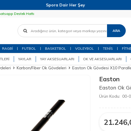
Spora Dair Her Şey
atsapp Destek Hattı
ARA
RAGBİ
FUTBOL
BASKETBOL
VOLEYBOL
TENİS
FİTN
TLERI
YAYLAR
YAY AKSESUARLARI
OK VE AKSESUARLARI
deleri
Karbon/Fiber Ok Gövdeleri
Easton Ok Gövdesi X10 Paralle
Easton
Easton Ok Gö
Ürün Kodu:
00-
21.246,