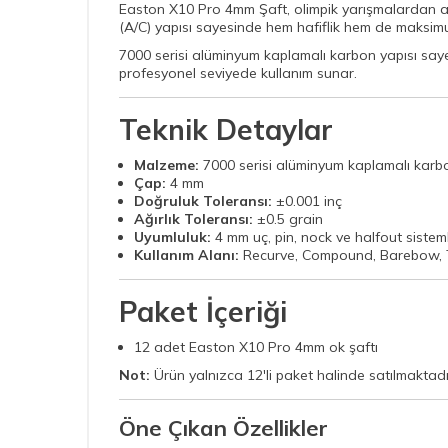
Easton X10 Pro 4mm Şaft, olimpik yarışmalardan antr
(A/C) yapısı sayesinde hem hafiflik hem de maksimum 
7000 serisi alüminyum kaplamalı karbon yapısı say
profesyonel seviyede kullanım sunar.
Teknik Detaylar
Malzeme:
7000 serisi alüminyum kaplamalı karbo
Çap:
4 mm
Doğruluk Toleransı:
±0.001 inç
Ağırlık Toleransı:
±0.5 grain
Uyumluluk:
4 mm uç, pin, nock ve halfout sisteml
Kullanım Alanı:
Recurve, Compound, Barebow, T
Paket İçeriği
12 adet Easton X10 Pro 4mm ok şaftı
Not:
Ürün yalnızca 12'li paket halinde satılmaktadır
Öne Çıkan Özellikler