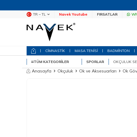
TR − TL
Navek Youtube
FIRSATLAR
Wh
CİMNASTİK
MASA TENİSİ
BADMİNTON
TÜM KATEGORILER
SPORLAR
OKÇULUK SE
Anasayfa
Okçuluk
Ok ve Aksesuarları
Ok Göv