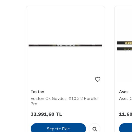
Easton
Ases
Easton Ok Gövdesi X10 3.2 Parallel
Ases O
Pro
32.991,60
TL
11.6
Sepete Ekle