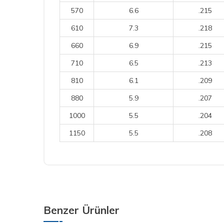
570
6.6
.215
610
7.3
.218
660
6.9
.215
710
6.5
.213
810
6.1
.209
880
5.9
.207
1000
5.5
.204
1150
5.5
.208
Benzer Ürünler