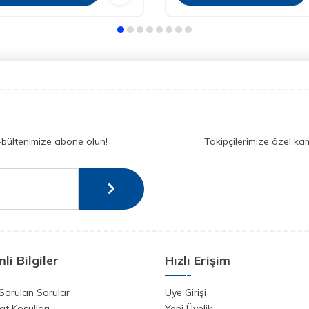
-bültenimize abone olun!
Takipçilerimize özel ka
li Bilgiler
Hızlı Erişim
Sorulan Sorular
Üye Girişi
at Koşulları
Yeni Üyelik