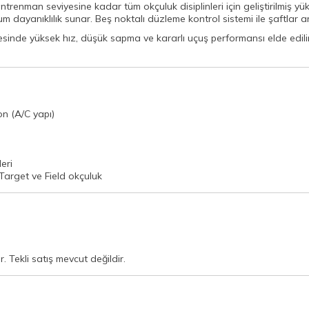
enman seviyesine kadar tüm okçuluk disiplinleri için geliştirilmiş yük
dayanıklılık sunar. Beş noktalı düzleme kontrol sistemi ile şaftlar ar
esinde yüksek hız, düşük sapma ve kararlı uçuş performansı elde edi
n (A/C yapı)
eri
arget ve Field okçuluk
. Tekli satış mevcut değildir.