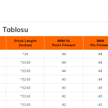
ü Tablosu
Stock Length
4MM HL
4MM
(Inches)
Point Fitment
Pin Fitme
*34
#4
#4
*33.63
#4
#4
*33.63
#4
#4
*32.63
#3
#4
*32.63
#3
#3
*32.63
#2
#3
*32.63
#2
#2