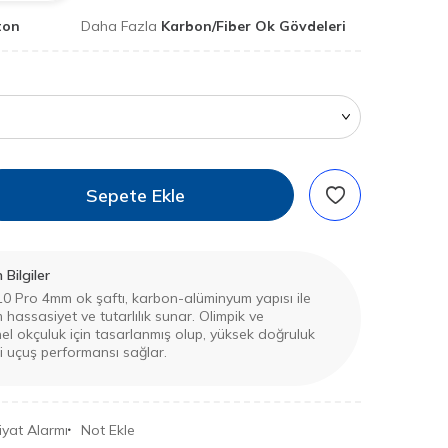
ton
Daha Fazla
Karbon/Fiber Ok Gövdeleri
Sepete Ekle
Bilgiler
0 Pro 4mm ok şaftı, karbon-alüminyum yapısı ile
hassasiyet ve tutarlılık sunar. Olimpik ve
el okçuluk için tasarlanmış olup, yüksek doğruluk
i uçuş performansı sağlar.
iyat Alarmı
Not Ekle