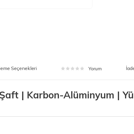
eme Seçenekleri
İad
Yorum
aft | Karbon-Alüminyum | Yü