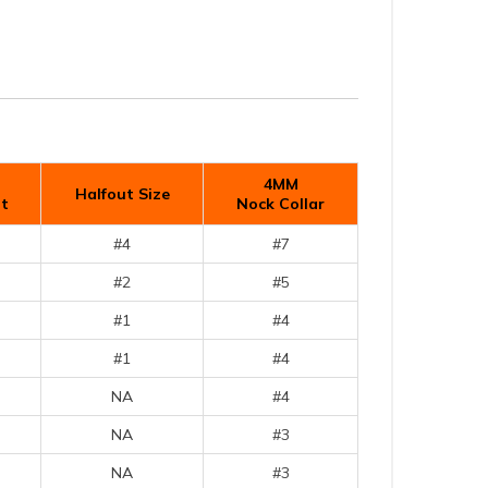
4MM
Halfout Size
nt
Nock Collar
#4
#7
#2
#5
#1
#4
#1
#4
NA
#4
NA
#3
NA
#3