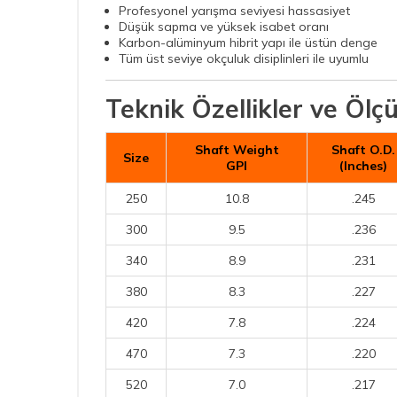
Profesyonel yarışma seviyesi hassasiyet
Düşük sapma ve yüksek isabet oranı
Karbon-alüminyum hibrit yapı ile üstün denge
Tüm üst seviye okçuluk disiplinleri ile uyumlu
Teknik Özellikler ve Ölç
Shaft Weight
Shaft O.D.
Size
GPI
(Inches)
250
10.8
.245
300
9.5
.236
340
8.9
.231
380
8.3
.227
420
7.8
.224
470
7.3
.220
520
7.0
.217