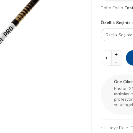
Daha Fazla
Eas
Özellik Seçiniz :
Öne Çıkan 
Easton X1
maksimum 
profesyon
ve dengel
Listeye Ekle
F