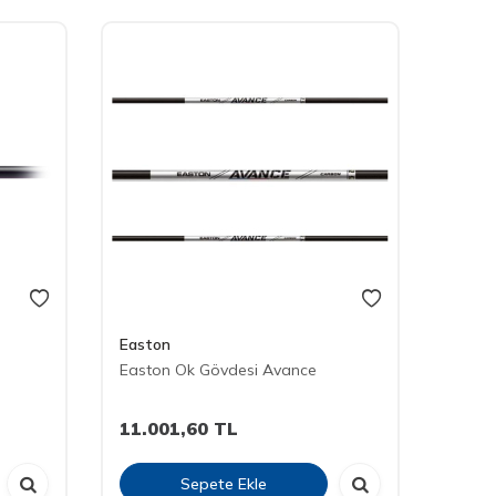
Easton
Easto
Easton Ok Gövdesi Avance
Easto
11.001,60
TL
9.07
Sepete Ekle