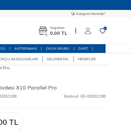
Kargom Nerede?
Sepetim
0
0,00
TL
0
ESS
ANTRENMAN
OYUN GRUBU
DART
OKÇU AKSESUARLARI
GELENEKSEL
HEDEFLER
l Pro
vdesi X10 Parallel Pro
00002188
Barkod:
00-00002188
00
TL