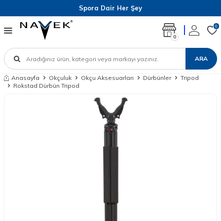
Spora Dair Her Şey
0
0
ARA
Anasayfa
Okçuluk
Okçu Aksesuarları
Dürbünler
Tripod
Rokstad Dürbün Tripod