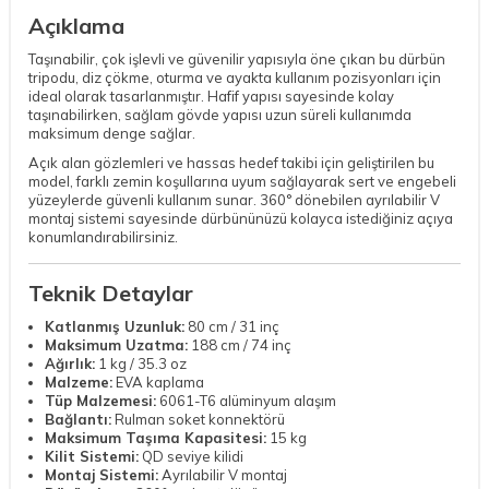
Açıklama
Taşınabilir, çok işlevli ve güvenilir yapısıyla öne çıkan bu dürbün
tripodu, diz çökme, oturma ve ayakta kullanım pozisyonları için
ideal olarak tasarlanmıştır. Hafif yapısı sayesinde kolay
taşınabilirken, sağlam gövde yapısı uzun süreli kullanımda
maksimum denge sağlar.
Açık alan gözlemleri ve hassas hedef takibi için geliştirilen bu
model, farklı zemin koşullarına uyum sağlayarak sert ve engebeli
yüzeylerde güvenli kullanım sunar. 360° dönebilen ayrılabilir V
montaj sistemi sayesinde dürbününüzü kolayca istediğiniz açıya
konumlandırabilirsiniz.
Teknik Detaylar
Katlanmış Uzunluk:
80 cm / 31 inç
Maksimum Uzatma:
188 cm / 74 inç
Ağırlık:
1 kg / 35.3 oz
Malzeme:
EVA kaplama
Tüp Malzemesi:
6061-T6 alüminyum alaşım
Bağlantı:
Rulman soket konnektörü
Maksimum Taşıma Kapasitesi:
15 kg
Kilit Sistemi:
QD seviye kilidi
Montaj Sistemi:
Ayrılabilir V montaj