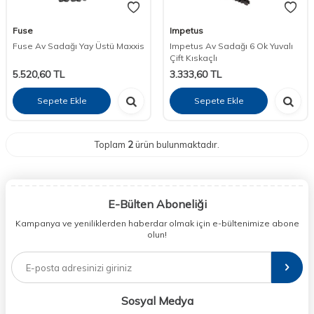
Fuse
Impetus
Fuse Av Sadağı Yay Üstü Maxxis
Impetus Av Sadağı 6 Ok Yuvalı
Çift Kıskaçlı
5.520,60
TL
3.333,60
TL
Sepete Ekle
Sepete Ekle
Toplam
2
ürün bulunmaktadır.
E-Bülten Aboneliği
Kampanya ve yeniliklerden haberdar olmak için e-bültenimize abone
olun!
Sosyal Medya