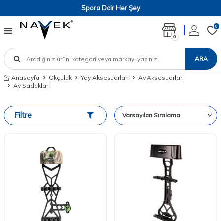
Spora Dair Her Şey
0
0
ARA
Anasayfa
Okçuluk
Yay Aksesuarları
Av Aksesuarları
Av Sadakları
Filtre