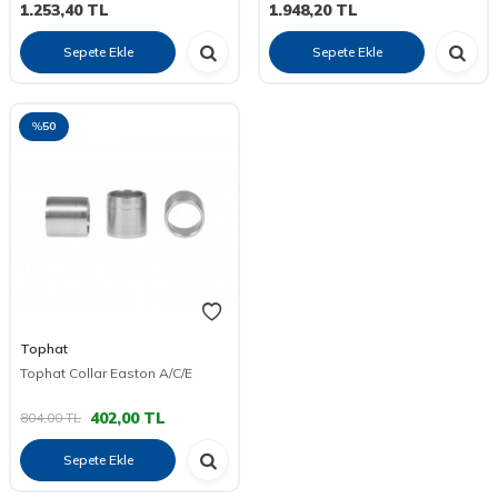
1.253,40
TL
1.948,20
TL
Sepete Ekle
Sepete Ekle
%
50
Tophat
Tophat Collar Easton A/C/E
402,00
TL
804,00
TL
Sepete Ekle