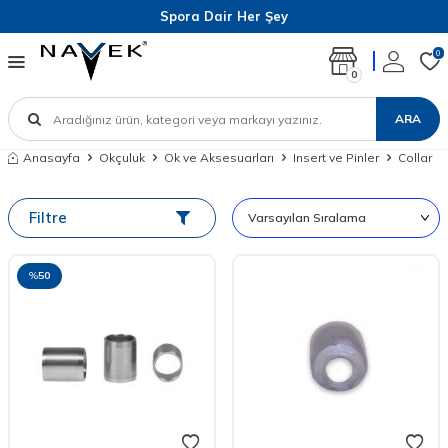
Spora Dair Her Şey
0
0
ARA
Anasayfa
Okçuluk
Ok ve Aksesuarları
Insert ve Pinler
Collar
Filtre
%
50