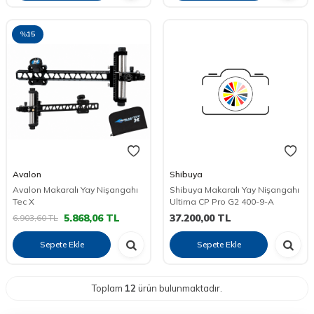
%
15
Avalon
Shibuya
Avalon Makaralı Yay Nişangahı
Shibuya Makaralı Yay Nişangahı
Tec X
Ultima CP Pro G2 400-9-A
5.868,06
TL
37.200,00
TL
6.903,60
TL
Sepete Ekle
Sepete Ekle
Toplam
12
ürün bulunmaktadır.