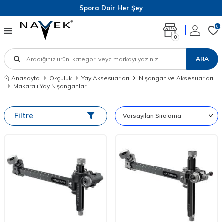
Spora Dair Her Şey
0
0
ARA
Anasayfa
Okçuluk
Yay Aksesuarları
Nişangah ve Aksesuarları
Makaralı Yay Nişangahları
Filtre