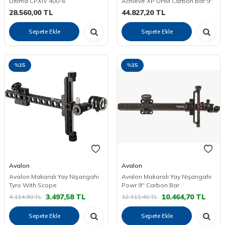
Ultima CPXIV 400-6
Achieve XP UHM Carbon Bar 9"
28.560,00
TL
44.827,20
TL
Sepete Ekle
Sepete Ekle
%
15
%
15
Avalon
Avalon
Avalon Makaralı Yay Nişangahı
Avalon Makaralı Yay Nişangahı
Tyro With Scope
Powr 9'' Carbon Bar
3.497,58
TL
10.464,70
TL
4.114,80
TL
12.311,40
TL
Sepete Ekle
Sepete Ekle