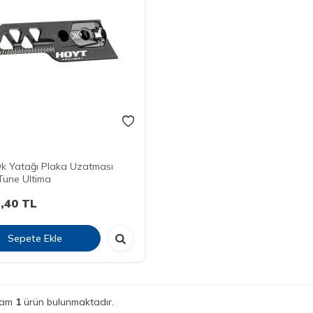
k Yatağı Plaka Uzatması
Tune Ultima
,40
TL
Sepete Ekle
lam
1
ürün bulunmaktadır.