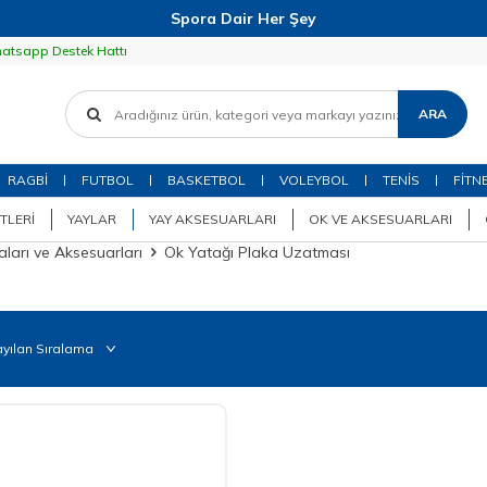
Spora Dair Her Şey
atsapp Destek Hattı
ARA
RAGBİ
FUTBOL
BASKETBOL
VOLEYBOL
TENİS
FİTN
TLERI
YAYLAR
YAY AKSESUARLARI
OK VE AKSESUARLARI
ları ve Aksesuarları
Ok Yatağı Plaka Uzatması