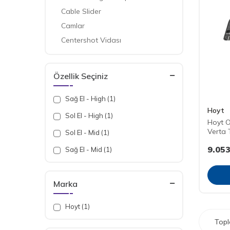
Cable Slider
Camlar
Centershot Vidası
Dovetail
Dowel Block
Özellik Seçiniz
Dönüştürme Kiti
Kabza
Sağ El - High (1)
Hoyt
Kiriş Çizgi Ayar Cetveli
Sol El - High (1)
Hoyt O
Module
Verta 
Sol El - Mid (1)
Module Set
9.053
Sağ El - Mid (1)
Nişangah Bağlantı Bloğu
Nişangah Barı
Marka
Nişangah Kafa Bloğu
Nişangah Kafa Blok Vidası
Hoyt (1)
Nişangah Pin Topuzu
Top
Nişangah Vidası