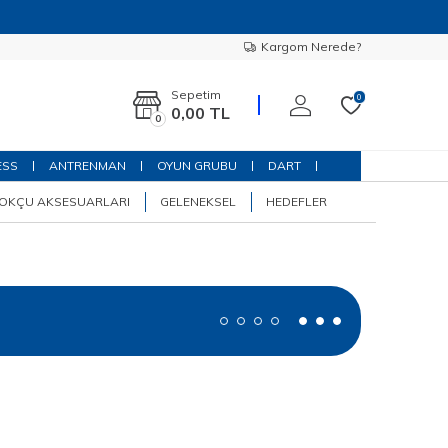
Kargom Nerede?
Sepetim
0
0,00
TL
0
ESS
ANTRENMAN
OYUN GRUBU
DART
OKÇU AKSESUARLARI
GELENEKSEL
HEDEFLER