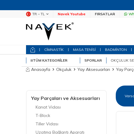
TR − TL
Navek Youtube
FIRSATLAR
Wh
CİMNASTİK
MASA TENİSİ
BADMİNTON
TÜM KATEGORILER
SPORLAR
OKÇULUK SE
Anasayfa
Okçuluk
Yay Aksesuarları
Yay Parça
Yay Parçaları ve Aksesuarları
Kanat Vidası
T-Block
Tiller Vidası
Uzatma Bağlantı Aparatı