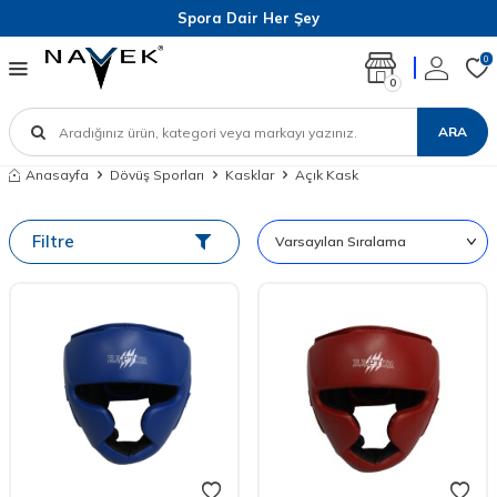
Spora Dair Her Şey
0
0
ARA
Anasayfa
Dövüş Sporları
Kasklar
Açık Kask
Filtre