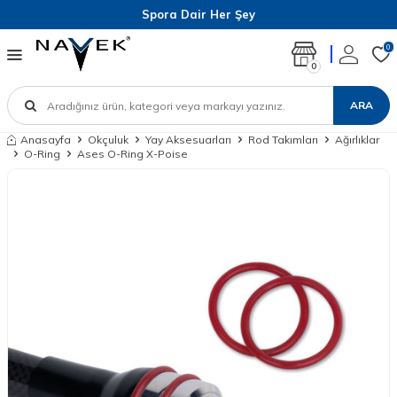
Spora Dair Her Şey
0
0
ARA
Anasayfa
Okçuluk
Yay Aksesuarları
Rod Takımları
Ağırlıklar
O-Ring
Ases O-Ring X-Poise