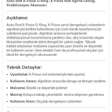
Ases Rod X-Poise O-Ring
|
X-Poise Rod Ağırlık Lastiği,
Stabilizasyon Aksesuarı
Açıklama:
Ases Rod X-Poise O-Ring, X-Poise serisi dengeleyici sistemlerin
ağırlıklarıyla birlikte kullanılması için özel olarak tasarlanmış bir
sabitleme parçasıdır. Ağırlıklar arasına yerleştirilerek
stabilizasyonun korunmasına yardımcı olur, atış sırasında oluşan
titreşimleri azaltarak daha dengeli bir çekim sağlar. Yüksek
kaliteli elastomer malzeme sayesinde uzun ömürlü ve dayanıklı
bir kullanım sunar. Hem amatör hem de profesyonel okçular için
ideal bir dengeleyici aksesuarıdır.
Teknik Detaylar:
Uyumluluk:
X-Poise rod sistemleriyle tam uyumlu
Kullanım Amacı:
Ağırlıklar arasında denge ve titreşim azaltımı
Malzeme:
Elastik ve dayanıklı polimer
Montaj:
Kolayca takılıp çıkarılabilir, ekstra ekipman gerekmez
Kullanım Alanı:
Okçuluk dengeleyici sistemleri