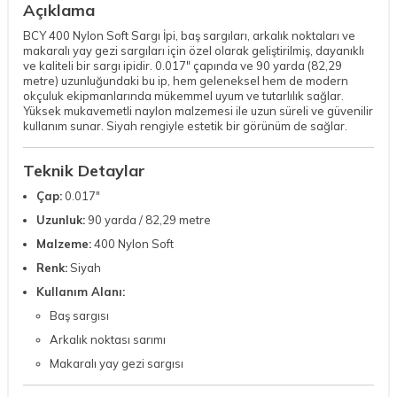
Açıklama
BCY 400 Nylon Soft Sargı İpi, baş sargıları, arkalık noktaları ve
makaralı yay gezi sargıları için özel olarak geliştirilmiş, dayanıklı
ve kaliteli bir sargı ipidir. 0.017" çapında ve 90 yarda (82,29
metre) uzunluğundaki bu ip, hem geleneksel hem de modern
okçuluk ekipmanlarında mükemmel uyum ve tutarlılık sağlar.
Yüksek mukavemetli naylon malzemesi ile uzun süreli ve güvenilir
kullanım sunar. Siyah rengiyle estetik bir görünüm de sağlar.
Teknik Detaylar
Çap:
0.017"
Uzunluk:
90 yarda / 82,29 metre
Malzeme:
400 Nylon Soft
Renk:
Siyah
Kullanım Alanı:
Baş sargısı
Arkalık noktası sarımı
Makaralı yay gezi sargısı