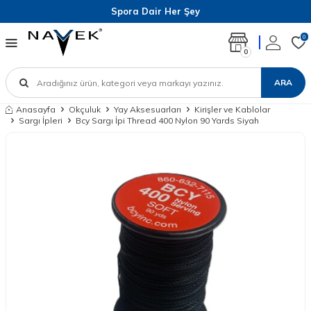
Spora Dair Her Şey
0
0
ARA
Anasayfa
Okçuluk
Yay Aksesuarları
Kirişler ve Kablolar
Sargı İpleri
Bcy Sargı İpi Thread 400 Nylon 90 Yards Siyah