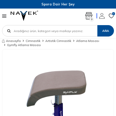
Spora Dair Her Şey
0
0
ARA
Anasayfa
Cimnastik
Artistik Cimnastik
Atlama Masası
Gymfly Atlama Masası