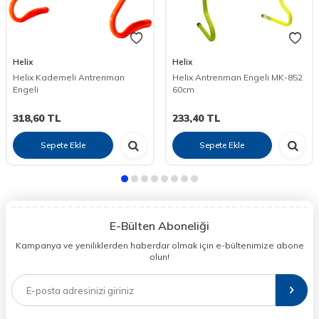
Helix
Helix
Helix Kademeli Antrenman
Helix Antrenman Engeli MK-852
Engeli
60cm
318,60
TL
233,40
TL
Sepete Ekle
Sepete Ekle
E-Bülten Aboneliği
Kampanya ve yeniliklerden haberdar olmak için e-bültenimize abone
olun!