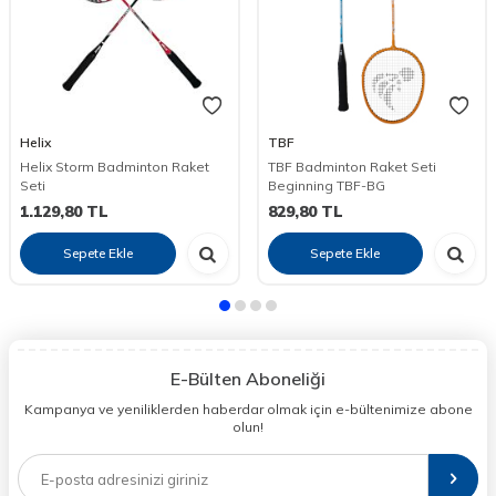
Helix
TBF
Helix Storm Badminton Raket
TBF Badminton Raket Seti
Seti
Beginning TBF-BG
1.129,80
TL
829,80
TL
Sepete Ekle
Sepete Ekle
E-Bülten Aboneliği
Kampanya ve yeniliklerden haberdar olmak için e-bültenimize abone
olun!