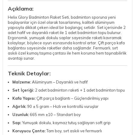
Açıklama:
Helix Glory Badminton Raket Seti, badminton sporuna yeni
başlayanlar için özel olarak tasarlanmış, kaliteli alüminyum
yapısıyla dikkat çeken ideal bir başlangıç setidir. Set içerisinde 2
adet hafif ve dayanıklı raket ile 1 adet badminton topu bulunur.
Ergonomik, yumuşak dokulu saplar sayesinde raketi kavramak
kolaylaşır, böylece oyun esnasında kontrol artar. Çift parça kafa
bağlantısı sayesinde raketler daha sağlamdır. Fermuarlı, sırt
askılı özel kumaş taşıma çantası ile hem koruma hem taşınabilirlik
avantajı sunar.
Teknik Detaylar:
Malzeme:
Alüminyum – Dayanıklı ve hafif
Set İçeriği:
2 adet badminton raketi + 1 adet badminton topu
Kafa Yapısı:
Çift parça bağlantı – Güçlendirilmiş yapı
Ağırlık:
90 ± 5 gram – Hızlı ve kontrollü vuruşlar
Uzunluk:
665 mm ±10 – Standart boy
Sap:
Yumuşak dokulu, kaymaz tutuş sağlayan soft grip
Koruyucu Çanta:
Tam boy, sırt askılı ve fermuarlı