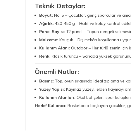
Teknik Detaylar:
Boyut:
No: 5 – Çocuklar, genç sporcular ve amat
Ağırlık:
420–450 g – Hafif ve kolay kontrol edileb
Panel Sayısı:
12 panel – Topun dengeli sekmesin
Malzeme:
Kauçuk – Dış mekân koşullarına uygun
Kullanım Alanı:
Outdoor – Her türlü zemin için i
Renk:
Klasik turuncu – Sahada yüksek görünürlü
Önemli Notlar:
Basınç:
Top, oyun sırasında ideal zıplama ve kon
Yüzey Yapısı:
Kaymaz yüzeyi, elden kaymayı önler
Kullanım Alanları:
Okul bahçeleri, spor kulüpler
Hedef Kullanıcı:
Basketbola başlayan çocuklar, ge