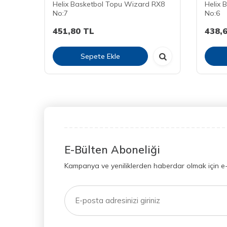
-1 No:7
Helix Basketbol Topu Wizard RX8
Helix 
No:7
No:6
451,80
TL
438,
Sepete Ekle
E-Bülten Aboneliği
Kampanya ve yeniliklerden haberdar olmak için e