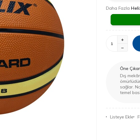
Daha Fazla
Heli
Öne Çıkan 
Dış mekân
ömürlüdür.
sağlar. No
temel bask
Listeye Ekle
F