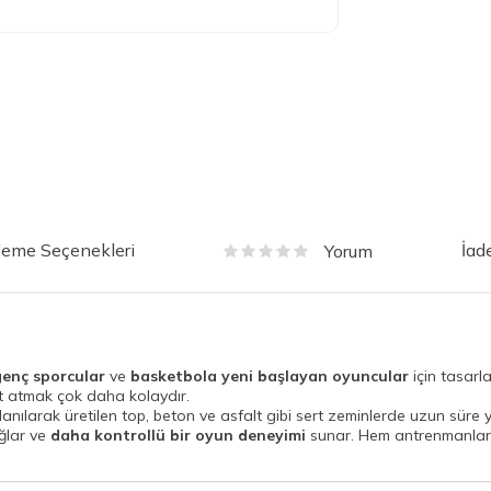
eme Seçenekleri
İad
Yorum
genç sporcular
ve
basketbola yeni başlayan oyuncular
için tasarl
t atmak çok daha kolaydır.
lanılarak üretilen top, beton ve asfalt gibi sert zeminlerde uzun süre y
ağlar ve
daha kontrollü bir oyun deneyimi
sunar. Hem antrenmanlar 