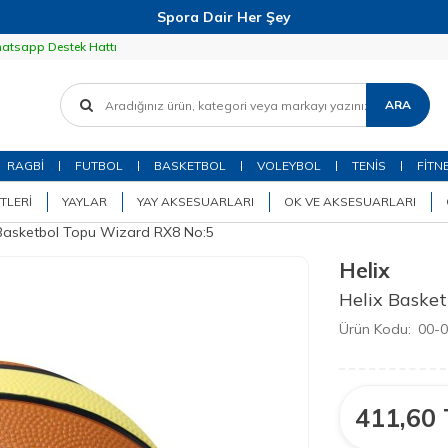
Spora Dair Her Şey
atsapp Destek Hattı
ARA
RAGBİ
FUTBOL
BASKETBOL
VOLEYBOL
TENİS
FİTN
TLERI
YAYLAR
YAY AKSESUARLARI
OK VE AKSESUARLARI
 Basketbol Topu Wizard RX8 No:5
Helix
Helix Baske
Ürün Kodu:
00-
411,60