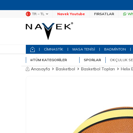
TR − TL
Navek Youtube
FIRSATLAR
Wh
CİMNASTİK
MASA TENİSİ
BADMİNTON
TÜM KATEGORILER
SPORLAR
OKÇULUK SE
Anasayfa
Basketbol
Basketbol Topları
Helix