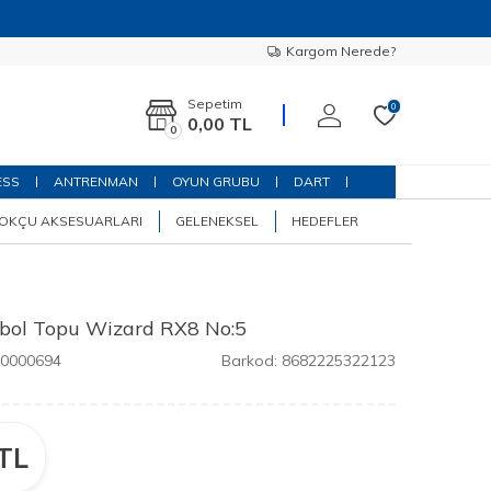
Kargom Nerede?
Sepetim
0
0,00
TL
0
ESS
ANTRENMAN
OYUN GRUBU
DART
OKÇU AKSESUARLARI
GELENEKSEL
HEDEFLER
tbol Topu Wizard RX8 No:5
00000694
Barkod:
8682225322123
TL