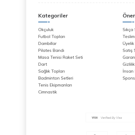
Kategoriler
Önem
Okçuluk
Sıkça 
Futbol Topları
Teslim
Dambıllar
Üyelik
Pilates Bandı
Satış
Masa Tenisi Raket Seti
Garant
Dart
Gizlili
Sağlık Topları
İnsan 
Badminton Setleri
Spons
Tenis Ekipmanları
Cimnastik