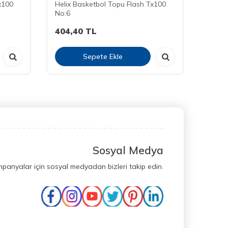
x100
Helix Basketbol Topu Flash Tx100
Helix
No:6
No:5
404,40
TL
377,
Sepete Ekle
Sosyal Medya
mpanyalar için sosyal medyadan bizleri takip edin.