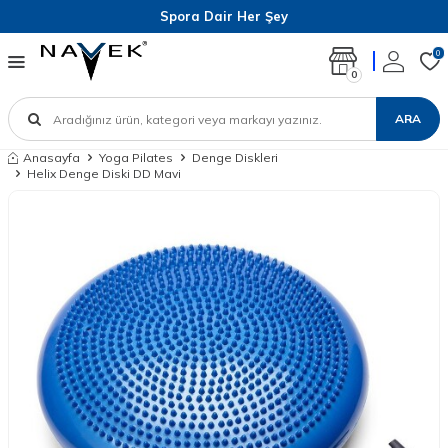
Spora Dair Her Şey
0
0
ARA
Anasayfa
Yoga Pilates
Denge Diskleri
Helix Denge Diski DD Mavi