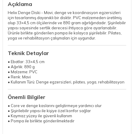
Açıklama
Helix Denge Diski - Mavi, denge ve koordinasyon egzersizleri
için tasarlanmış dayanıklı bir disktir. PVC malzemeden üretilmiş
olup 33×4,5 cm ölçülerinde ve 890 gram ağırlığındadır. Şişirilebilir
yapısı sayesinde sertlik derecesi ihtiyaca göre ayarlanabilir.
Ürünle birlikte gönderilen pompa ile kolayca şişirilebilir. Pilates,
yoga ve rehabilitasyon çalışmaları için uygundur.
Teknik Detaylar
• Ebatlar: 33×4,5 cm
• Ağırlık: 890 g
• Malzeme: PVC
• Renk: Mavi
• Kullanım Türü: Denge egzersizleri, pilates, yoga, rehabilitasyon
Önemli Bilgiler
• Core ve denge kaslarını geliştirmeye yardımcı olur
• Şişirilebilir yapısı ile kişiye özel konfor sağlar
• Kaymaz yüzey ile güvenli kullanım
• Pompa ile birlikte gönderilmektedir