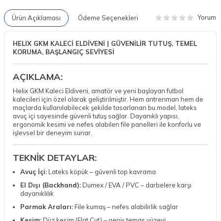
Yorum
Ürün Açıklaması
Ödeme Seçenekleri
HELIX GKM KALECİ ELDİVENİ | GÜVENİLİR TUTUŞ, TEMEL
KORUMA, BAŞLANGIÇ SEVİYESİ
AÇIKLAMA:
Helix GKM Kaleci Eldiveni, amatör ve yeni başlayan futbol
kalecileri için özel olarak geliştirilmiştir. Hem antrenman hem de
maçlarda kullanılabilecek şekilde tasarlanan bu model, lateks
avuç içi sayesinde güvenli tutuş sağlar. Dayanıklı yapısı,
ergonomik kesimi ve nefes alabilen file panelleri ile konforlu ve
işlevsel bir deneyim sunar.
TEKNİK DETAYLAR:
Avuç İçi:
Lateks köpük – güvenli top kavrama
El Dışı (Backhand):
Dumex / EVA / PVC – darbelere karşı
dayanıklılık
Parmak Araları:
File kumaş – nefes alabilirlik sağlar
Kesim:
Düz kesim (Flat Cut) – geniş temas yüzeyi