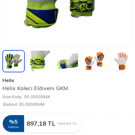
Helix
Helix Kaleci Eldiveni GKM
Ürün Kodu:
00-00000644
Barkod:
00-00000644
%
5
897,18
TL
944,40
TL
İndirim