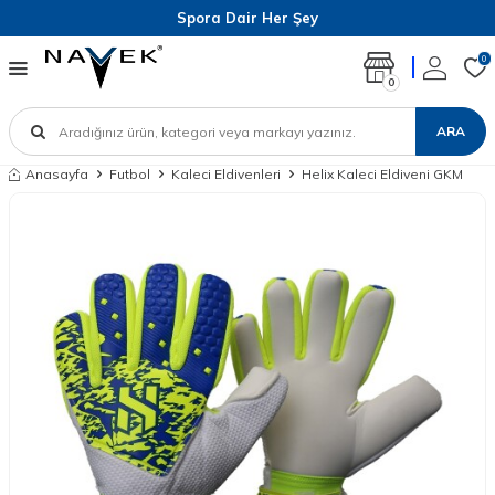
Spora Dair Her Şey
0
0
ARA
Anasayfa
Futbol
Kaleci Eldivenleri
Helix Kaleci Eldiveni GKM