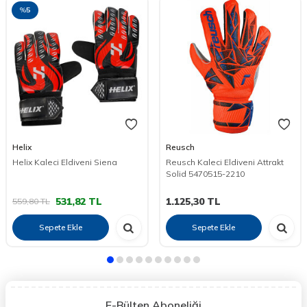
%
5
Helix
Reusch
Helix Kaleci Eldiveni Siena
Reusch Kaleci Eldiveni Attrakt
Solid 5470515-2210
531,82
TL
1.125,30
TL
559,80
TL
Sepete Ekle
Sepete Ekle
E-Bülten Aboneliği