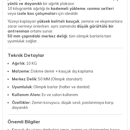
yönlü ve dayanıklı
bir ağırlık plakasır.
10 kilogramlık ağırlığı ile
kademeli yükleme
,
ısınma setleri
veya
izole kas çalışmaları
için idealdir.
Yüzeyi kaplayan
yüksek kaliteli kauçuk
, zemine ve ekipmanlara
zarar vermeyi önlerken, aynı zamanda
düşük gürültülü bir
antrenman
ortamı sunar.
50 mm çapındaki merkez deliği
, tüm olimpik barlarla tam
uyumluluk sağlar.
Teknik Detaylar
Ağırlık:
10 KG
Malzeme:
Dökme demir + kauçuk dış kaplama
Merkez Delik:
50 MM (Olimpik standart)
Uyumluluk:
Olimpik barlar (halter ve dambıl)
Kullanım Alanı:
Ev ve salon kullanımı
Özellikler:
Zemin koruyucu, düşük sesli, paslanmaya karşı
dayanıklı
Önemli Bilgiler
Kauçuk dış yüzey darbeleri emer, zemini ve ekipmanları korur