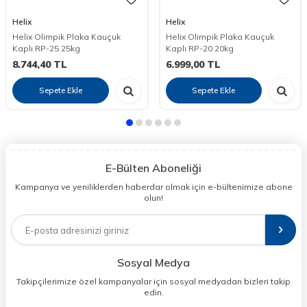
Helix
Helix
Helix Olimpik Plaka Kauçuk
Helix Olimpik Plaka Kauçuk
Kaplı RP-25 25kg
Kaplı RP-20 20kg
8.744,40
TL
6.999,00
TL
Sepete Ekle
Sepete Ekle
E-Bülten Aboneliği
Kampanya ve yeniliklerden haberdar olmak için e-bültenimize abone
olun!
Sosyal Medya
Takipçilerimize özel kampanyalar için sosyal medyadan bizleri takip
edin.