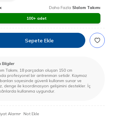
x
Daha Fazla
Slalom Takımı
100+ adet
Sepete Ekle
Bilgiler
lom Takımı, 18 parçadan oluşan 150 cm
da profesyonel bir antrenman setidir. Kaymaz
banları sayesinde güvenli kullanım sunar ve
hız, denge ile koordinasyon gelişimini destekler. İç
kânlarda kullanıma uygundur.
iyat Alarmı
Not Ekle