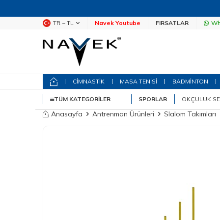
TR − TL
Navek Youtube
FIRSATLAR
Wh
CİMNASTİK
MASA TENİSİ
BADMİNTON
TÜM KATEGORILER
SPORLAR
OKÇULUK SE
Anasayfa
Antrenman Ürünleri
Slalom Takımları