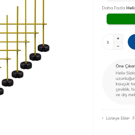
Daha Fazla
Heli
Öne Çıkan 
Helix Sla
uzunluğun
kauçuk ta
çeviklik, 
ve dış me
Listeye Ekle
F