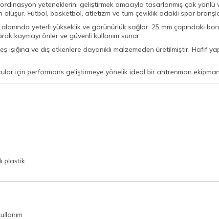
 koordinasyon yeteneklerini geliştirmek amacıyla tasarlanmış çok yönlü 
şur. Futbol, basketbol, atletizm ve tüm çeviklik odaklı spor branşları
nında yeterli yükseklik ve görünürlük sağlar. 25 mm çapındaki boru ya
rak kaymayı önler ve güvenli kullanım sunar.
ş ışığına ve dış etkenlere dayanıklı malzemeden üretilmiştir. Hafif yap
ular için performans geliştirmeye yönelik ideal bir antrenman ekipmanı
 plastik
ullanım