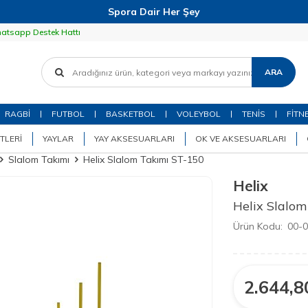
Spora Dair Her Şey
atsapp Destek Hattı
ARA
RAGBİ
FUTBOL
BASKETBOL
VOLEYBOL
TENİS
FİTN
TLERI
YAYLAR
YAY AKSESUARLARI
OK VE AKSESUARLARI
Slalom Takımı
Helix Slalom Takımı ST-150
Helix
Helix Slalo
Ürün Kodu:
00-
2.644,8