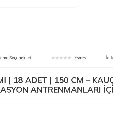
eme Seçenekleri
İad
Yorum
I | 18 ADET | 150 CM – KAU
NASYON ANTRENMANLARI İÇ