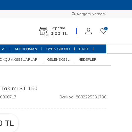
Kargom Nerede?
Sepetim
0
0,00
TL
0
ESS
ANTRENMAN
OYUN GRUBU
DART
OKÇU AKSESUARLARI
GELENEKSEL
HEDEFLER
m Takımı ST-150
00000717
Barkod:
8682225331736
0
TL