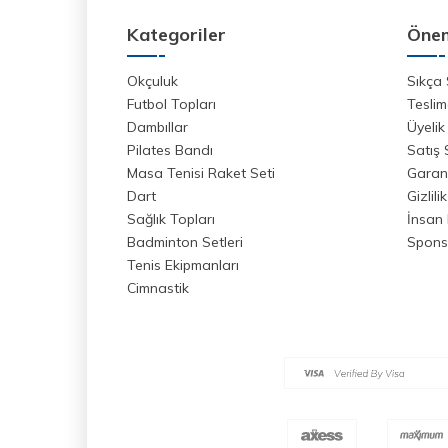
Kategoriler
Önem
Okçuluk
Sıkça 
Futbol Topları
Teslim
Dambıllar
Üyelik
Pilates Bandı
Satış
Masa Tenisi Raket Seti
Garant
Dart
Gizlili
Sağlık Topları
İnsan 
Badminton Setleri
Spons
Tenis Ekipmanları
Cimnastik