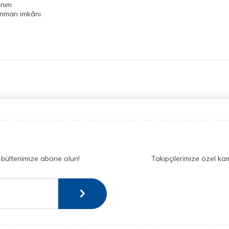
anım
renman imkânı
l
-bültenimize abone olun!
Takipçilerimize özel ka