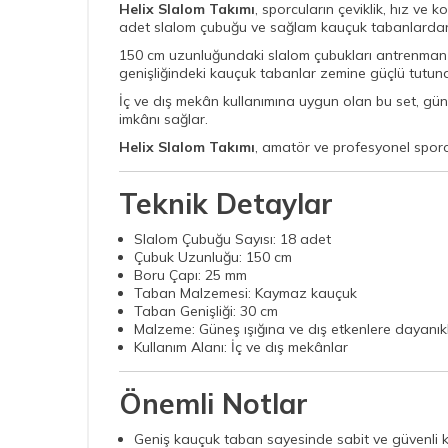
Helix Slalom Takımı
, sporcuların çeviklik, hız ve
adet slalom çubuğu ve sağlam kauçuk tabanlardan olu
150 cm uzunluğundaki slalom çubukları antrenman ala
genişliğindeki kauçuk tabanlar zemine güçlü tutuna
İç ve dış mekân kullanımına uygun olan bu set, güne
imkânı sağlar.
Helix Slalom Takımı
, amatör ve profesyonel sporc
Teknik Detaylar
Slalom Çubuğu Sayısı: 18 adet
Çubuk Uzunluğu: 150 cm
Boru Çapı: 25 mm
Taban Malzemesi: Kaymaz kauçuk
Taban Genişliği: 30 cm
Malzeme: Güneş ışığına ve dış etkenlere dayanıklı
Kullanım Alanı: İç ve dış mekânlar
Önemli Notlar
Geniş kauçuk taban sayesinde sabit ve güvenli k