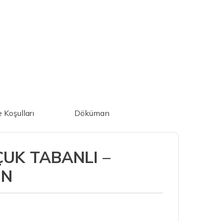
e Koşulları
Döküman
ÇUK TABANLI –
İN