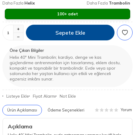
Helix
Trambolin
Daha Fazla
Daha Fazla
100+ adet
Sepete Ekle
Öne Çıkan Bilgiler
Helix 40" Mini Trambolin; kardiyo, denge ve kas
güçlendirme antrenmanları için tasarlanmış, eklem dostu,
kompakt ve taşınabilir bir trambolindir. Evde veya spor
salonunda her yaştan kullanıcı için etkili ve eğlenceli
egzersiz imkânı sunar.
Listeye Ekle
Fiyat Alarmı
Not Ekle
Yorum
Ürün Açıklaması
Ödeme Seçenekleri
Açıklama
Helix 40” Mini Trambolin, evde antrenman yapmayı keyifli hale