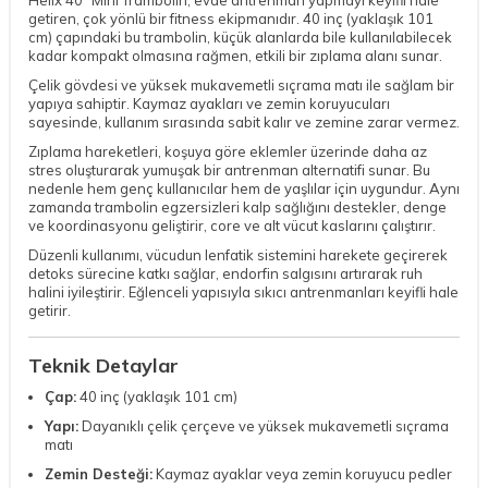
getiren, çok yönlü bir fitness ekipmanıdır. 40 inç (yaklaşık 101
cm) çapındaki bu trambolin, küçük alanlarda bile kullanılabilecek
kadar kompakt olmasına rağmen, etkili bir zıplama alanı sunar.
Çelik gövdesi ve yüksek mukavemetli sıçrama matı ile sağlam bir
yapıya sahiptir. Kaymaz ayakları ve zemin koruyucuları
sayesinde, kullanım sırasında sabit kalır ve zemine zarar vermez.
Zıplama hareketleri, koşuya göre eklemler üzerinde daha az
stres oluşturarak yumuşak bir antrenman alternatifi sunar. Bu
nedenle hem genç kullanıcılar hem de yaşlılar için uygundur. Aynı
zamanda trambolin egzersizleri kalp sağlığını destekler, denge
ve koordinasyonu geliştirir, core ve alt vücut kaslarını çalıştırır.
Düzenli kullanımı, vücudun lenfatik sistemini harekete geçirerek
detoks sürecine katkı sağlar, endorfin salgısını artırarak ruh
halini iyileştirir. Eğlenceli yapısıyla sıkıcı antrenmanları keyifli hale
getirir.
Teknik Detaylar
Çap:
40 inç (yaklaşık 101 cm)
Yapı:
Dayanıklı çelik çerçeve ve yüksek mukavemetli sıçrama
matı
Zemin Desteği:
Kaymaz ayaklar veya zemin koruyucu pedler