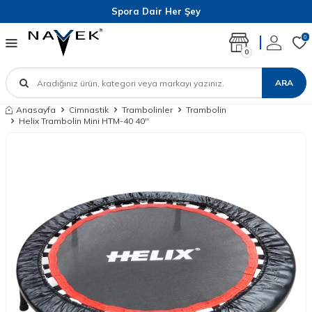
Spora Dair Her Şey
0
0
ARA
Anasayfa
Cimnastik
Trambolinler
Trambolin
Helix Trambolin Mini HTM-40 40''