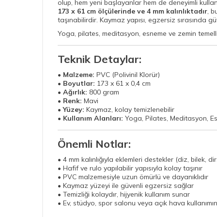
olup, hem yeni başlayanlar hem de deneyimli kullanı
173 x 61 cm ölçülerinde ve 4 mm kalınlıktadır
, b
taşınabilirdir. Kaymaz yapısı, egzersiz sırasında güv
Yoga, pilates, meditasyon, esneme ve zemin temelli 
Teknik Detaylar:
•
Malzeme:
PVC (Polivinil Klorür)
•
Boyutlar:
173 x 61 x 0,4 cm
•
Ağırlık:
800 gram
•
Renk:
Mavi
•
Yüzey:
Kaymaz, kolay temizlenebilir
•
Kullanım Alanları:
Yoga, Pilates, Meditasyon, Es
Önemli Notlar:
• 4 mm kalınlığıyla eklemleri destekler (diz, bilek, di
• Hafif ve rulo yapılabilir yapısıyla kolay taşınır
• PVC malzemesiyle uzun ömürlü ve dayanıklıdır
• Kaymaz yüzeyi ile güvenli egzersiz sağlar
• Temizliği kolaydır, hijyenik kullanım sunar
• Ev, stüdyo, spor salonu veya açık hava kullanım