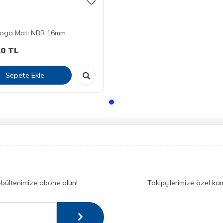
Yoga Matı NBR 16mm
20
TL
Sepete Ekle
-bültenimize abone olun!
Takipçilerimize özel ka