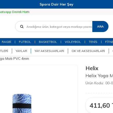
Spora Dair Her Şey
atsapp Destek Hattı
ARA
RAGBİ
FUTBOL
BASKETBOL
VOLEYBOL
TENİS
FİTN
TLERI
YAYLAR
YAY AKSESUARLARI
OK VE AKSESUARLARI
oga Matı PVC 4mm
Helix
Helix Yoga 
Ürün Kodu:
00-
411,60