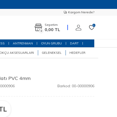
Kargom Nerede?
Sepetim
0
0,00
TL
0
ESS
ANTRENMAN
OYUN GRUBU
DART
OKÇU AKSESUARLARI
GELENEKSEL
HEDEFLER
Matı PVC 4mm
00000906
Barkod:
00-00000906
TL