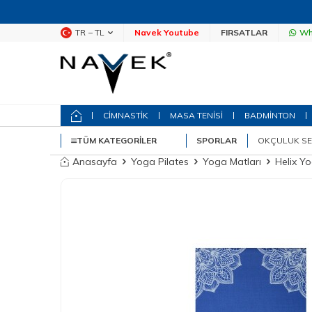
TR − TL
Navek Youtube
FIRSATLAR
Wh
CİMNASTİK
MASA TENİSİ
BADMİNTON
TÜM KATEGORILER
SPORLAR
OKÇULUK SE
Anasayfa
Yoga Pilates
Yoga Matları
Helix Y