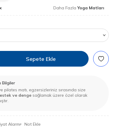
x
Daha Fazla
Yoga Matları
Sepete Ekle
Bilgiler
 pilates matı, egzersizleriniz sırasında size
destek ve denge
sağlamak üzere özel olarak
ştır.
iyat Alarmı
Not Ekle