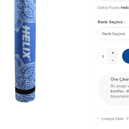
Daha Fazla
Heli
Renk Seçiniz :
Öne Çıkan 
Bu yoga ve
konfor, 
tasarlanmı
Listeye Ekle
F