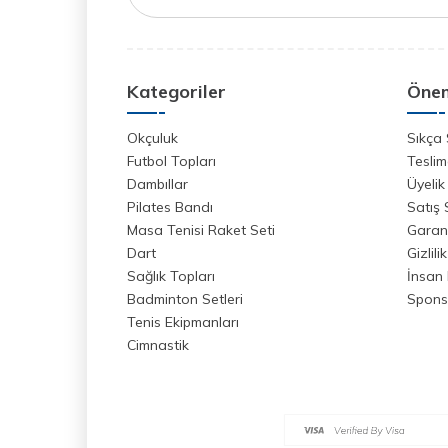
Kategoriler
Önem
Okçuluk
Sıkça 
Futbol Topları
Teslim
Dambıllar
Üyelik
Pilates Bandı
Satış
Masa Tenisi Raket Seti
Garant
Dart
Gizlili
Sağlık Topları
İnsan 
Badminton Setleri
Spons
Tenis Ekipmanları
Cimnastik