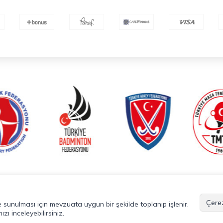
Çerez
lde sunulması için mevzuata uygun bir şekilde toplanıp işlenir.
ızı inceleyebilirsiniz.
T
-Soft
E-Ticaret
Sistemleriyle Hazırlanmıştır.