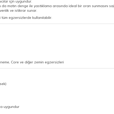
cılar için uygundur.
u da matın denge ile yastıklama arasında ideal bir oran sunmasını sa
enlik ve istikrar sunar.
tüm egzersizlerde kullanılabilir.
neme, Core ve diğer zemin egzersizleri
rsek)
ına uygundur