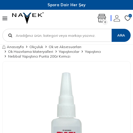
Spora Dair Her Şey
0
0
ARA
Anasayfa
Okçuluk
Ok ve Aksesuarları
Ok Hazırlama Materyalleri
Yapıştırıcılar
Yapıştırıcı
Nebbal Yapıştırıcı Punta 20Gr Kırmızı