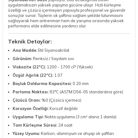
uygulamaksızın yüksek yapışma gücüne ulaşır. Hızlı kürleşme
özelliği ve çözücü içermeyen yapısıyla profesyonel ve güvenilir
sonuçlar sunar. Tüylerin ok şaftına sağlam şekilde tutunmasını
sağlayarak hem antrenman hem de yarışma sırasında yüksek
performans elde edilmesine yardımcı olur.
Teknik Detaylar:
Ana Madde:
Etil Siyanoakrilat
Görünüm:
Renksiz / Saydam sıvı
Viskozite (22°C):
1200 - 1700 cP (Yüksek)
Özgül Ağırlık (22°C):
1.07
Boşluk Doldurma Kapasitesi:
0.20 mm
Parlama Noktası:
83°C (ASTM D56-05 standardına göre)
Çözücü Oranı:
%0 (Çözücü içermez)
Korozyon Özelliği:
Korozif değildir
Uygulama Tipi:
Nokta uygulama (3 cm² alana 1 damla)
Tam Kürleşme Süresi:
24 saat
Yüzey Uyumu:
Karbon, alüminyum ve ahşap ok şaftları