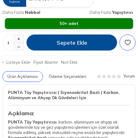
İndirim
Nebbal
Yapıştırıcı
Daha Fazla
Daha Fazla
50+ adet
Sepete Ekle
Listeye Ekle
Fiyat Alarmı
Not Ekle
Yorum
Ürün Açıklaması
Ödeme Seçenekleri
PUNTA Tüy Yapıştırıcısı | Siyanoakrilat Bazlı | Karbon,
Alüminyum ve Ahşap Ok Gövdeleri İçin
Açıklama:
PUNTA Tüy Yapıştırıcısı
, karbon, alüminyum ve ahşap ok
gövdelerinde tüy ve gez yapıştırma işlemleri için özel olarak
formüle edilmiş, yüksek viskoziteli reçine esaslı bir yapıştırıcıdır.
Siyanoakrilat bazlı
yapısıyla, oda sıcaklığında baskı