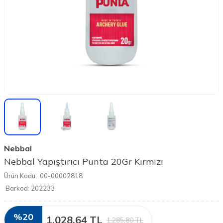
Nebbal
Nebbal Yapıştırıcı Punta 20Gr Kırmızı
Ürün Kodu:
00-00002818
Barkod:
202233
%
20
1.028,64
TL
1.285,80
TL