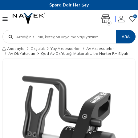
Spora Dair Her Şey
0
0
ARA
Anasayfa
Okçuluk
Yay Aksesuarları
Av Aksesuarları
Av Ok Yatakları
Qad Av Ok Yatağı Makaralı Ultra Hunter RH Siyah