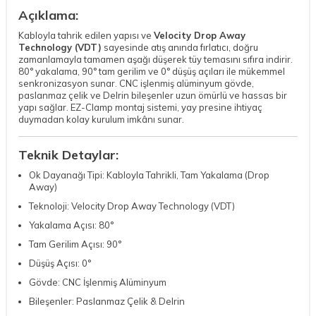
Açıklama:
Kabloyla tahrik edilen yapısı ve
Velocity Drop Away
Technology (VDT)
sayesinde atış anında fırlatıcı, doğru
zamanlamayla tamamen aşağı düşerek tüy temasını sıfıra indirir.
80° yakalama, 90° tam gerilim ve 0° düşüş açıları ile mükemmel
senkronizasyon sunar. CNC işlenmiş alüminyum gövde,
paslanmaz çelik ve Delrin bileşenler uzun ömürlü ve hassas bir
yapı sağlar. EZ-Clamp montaj sistemi, yay presine ihtiyaç
duymadan kolay kurulum imkânı sunar.
Teknik Detaylar:
Ok Dayanağı Tipi: Kabloyla Tahrikli, Tam Yakalama (Drop
Away)
Teknoloji: Velocity Drop Away Technology (VDT)
Yakalama Açısı: 80°
Tam Gerilim Açısı: 90°
Düşüş Açısı: 0°
Gövde: CNC İşlenmiş Alüminyum
Bileşenler: Paslanmaz Çelik & Delrin