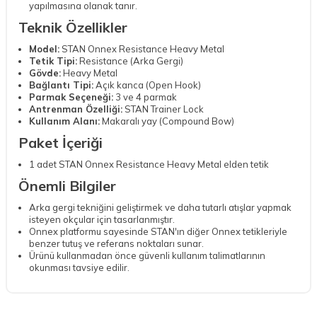
yapılmasına olanak tanır.
Teknik Özellikler
Model:
STAN Onnex Resistance Heavy Metal
Tetik Tipi:
Resistance (Arka Gergi)
Gövde:
Heavy Metal
Bağlantı Tipi:
Açık kanca (Open Hook)
Parmak Seçeneği:
3 ve 4 parmak
Antrenman Özelliği:
STAN Trainer Lock
Kullanım Alanı:
Makaralı yay (Compound Bow)
Paket İçeriği
1 adet STAN Onnex Resistance Heavy Metal elden tetik
Önemli Bilgiler
Arka gergi tekniğini geliştirmek ve daha tutarlı atışlar yapmak
isteyen okçular için tasarlanmıştır.
Onnex platformu sayesinde STAN'ın diğer Onnex tetikleriyle
benzer tutuş ve referans noktaları sunar.
Ürünü kullanmadan önce güvenli kullanım talimatlarının
okunması tavsiye edilir.