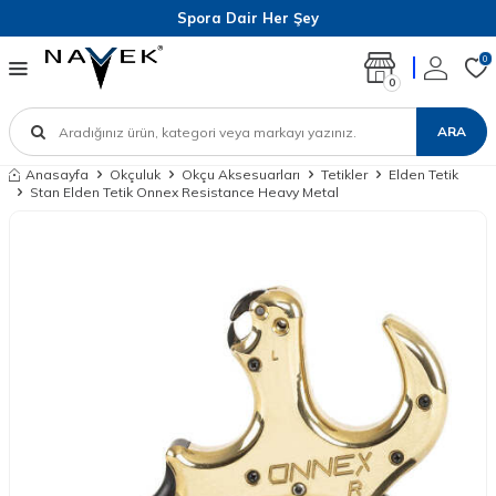
Spora Dair Her Şey
0
0
ARA
Anasayfa
Okçuluk
Okçu Aksesuarları
Tetikler
Elden Tetik
Stan Elden Tetik Onnex Resistance Heavy Metal