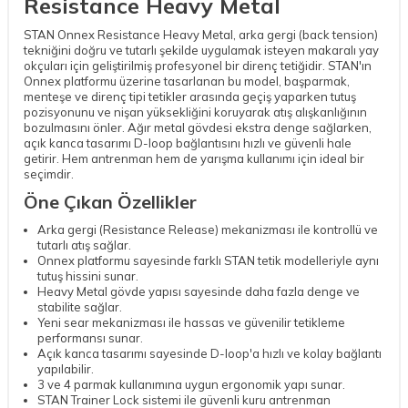
Resistance Heavy Metal
STAN Onnex Resistance Heavy Metal, arka gergi (back tension)
tekniğini doğru ve tutarlı şekilde uygulamak isteyen makaralı yay
okçuları için geliştirilmiş profesyonel bir direnç tetiğidir. STAN'ın
Onnex platformu üzerine tasarlanan bu model, başparmak,
menteşe ve direnç tipi tetikler arasında geçiş yaparken tutuş
pozisyonunu ve nişan yüksekliğini koruyarak atış alışkanlığının
bozulmasını önler. Ağır metal gövdesi ekstra denge sağlarken,
açık kanca tasarımı D-loop bağlantısını hızlı ve güvenli hale
getirir. Hem antrenman hem de yarışma kullanımı için ideal bir
seçimdir.
Öne Çıkan Özellikler
Arka gergi (Resistance Release) mekanizması ile kontrollü ve
tutarlı atış sağlar.
Onnex platformu sayesinde farklı STAN tetik modelleriyle aynı
tutuş hissini sunar.
Heavy Metal gövde yapısı sayesinde daha fazla denge ve
stabilite sağlar.
Yeni sear mekanizması ile hassas ve güvenilir tetikleme
performansı sunar.
Açık kanca tasarımı sayesinde D-loop'a hızlı ve kolay bağlantı
yapılabilir.
3 ve 4 parmak kullanımına uygun ergonomik yapı sunar.
STAN Trainer Lock sistemi ile güvenli kuru antrenman