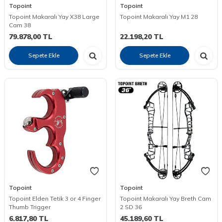
Topoint
Topoint
Topoint Makaralı Yay X38 Large
Topoint Makaralı Yay M1 28
Cam 38
79.878,00
TL
22.198,20
TL
Sepete Ekle
Sepete Ekle
Topoint
Topoint
Topoint Elden Tetik 3 or 4 Finger
Topoint Makaralı Yay Breth Cam
Thumb Trigger
2 SD 36
6.817,80
TL
45.189,60
TL