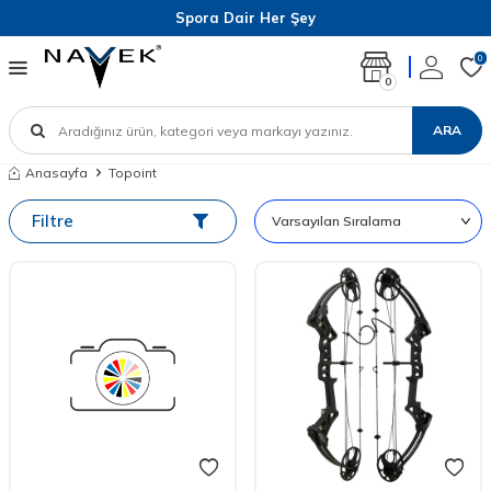
Spora Dair Her Şey
0
0
ARA
Anasayfa
Topoint
Filtre