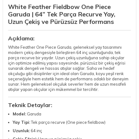
White Feather Fieldbow One Piece
Garuda | 64” Tek Parça Recurve Yay,
Uzun Çekiş ve Pürüzsüz Performans
Açıklama:
White Feather One Piece Garuda, geleneksel yay tasarımını
modern çekiş dengesiyle birleştiren 64 inç uzunluğunda, tek
parça recurve bir yaydır. Uzun çekiş uzunluğuna sahip okçular
için optimize edilmiş yapısı sayesinde, pürüzsüz bir çekiş eğrisi
sunarak dengeli ve hassas atışlar sağlar. Saha ve hedef
okçuluğu gibi disiplinler için ideal olan Garuda, koyu yeşil renk
seçeneğiyle hem estetik hem de performans odaklı bir deneyim
sunar. Hem geleneksel okçuluk severler hem de uzun mesafeli
atışlar yapan okçular için mükemmel bir tercihtir.
Teknik Detaylar:
Model:
Garuda
Yay Tipi:
Tek parça recurve (One piece fieldbow)
Uzunluk:
64 inç
Çekiş Eğrisi:
Uzun ve pürüzsüz çekiş