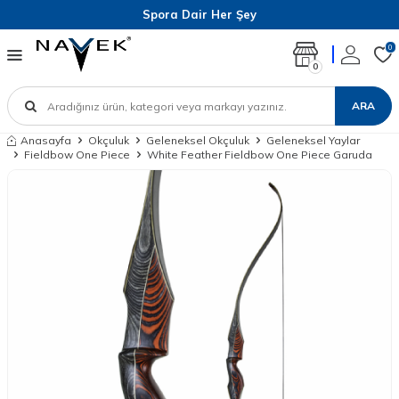
Spora Dair Her Şey
0
0
ARA
Anasayfa
Okçuluk
Geleneksel Okçuluk
Geleneksel Yaylar
Fieldbow One Piece
White Feather Fieldbow One Piece Garuda