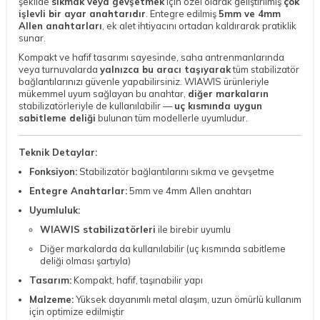
şekilde
sıkmak veya gevşetmek
için özel olarak geliştirilmiş
çok
işlevli bir ayar anahtarıdır
. Entegre edilmiş
5mm ve 4mm
Allen anahtarları
, ek alet ihtiyacını ortadan kaldırarak pratiklik
sunar.
Kompakt ve hafif tasarımı sayesinde, saha antrenmanlarında
veya turnuvalarda
yalnızca bu aracı taşıyarak
tüm stabilizatör
bağlantılarınızı güvenle yapabilirsiniz. WIAWIS ürünleriyle
mükemmel uyum sağlayan bu anahtar,
diğer markaların
stabilizatörleriyle de kullanılabilir —
uç kısmında uygun
sabitleme deliği
bulunan tüm modellerle uyumludur.
Teknik Detaylar:
Fonksiyon:
Stabilizatör bağlantılarını sıkma ve gevşetme
Entegre Anahtarlar:
5mm ve 4mm Allen anahtarı
Uyumluluk:
WIAWIS stabilizatörleri
ile birebir uyumlu
Diğer markalarda da kullanılabilir (uç kısmında sabitleme
deliği olması şartıyla)
Tasarım:
Kompakt, hafif, taşınabilir yapı
Malzeme:
Yüksek dayanımlı metal alaşım, uzun ömürlü kullanım
için optimize edilmiştir