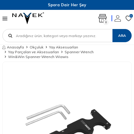
Spora Dair Her Şey
0
0
ARA
Anasayfa
Okçuluk
Yay Aksesuarları
Yay Parçaları ve Aksesuarları
Spanner Wrench
Win&Win Spanner Wrench Wiawis