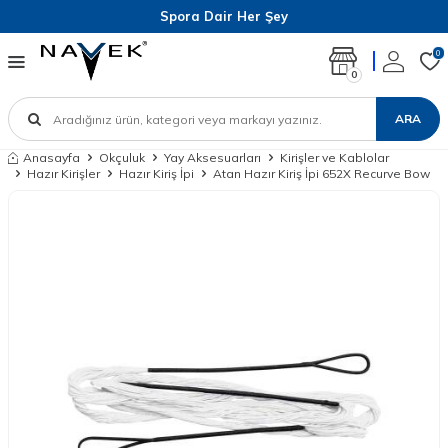
Spora Dair Her Şey
0
0
ARA
Anasayfa
Okçuluk
Yay Aksesuarları
Kirişler ve Kablolar
Hazır Kirişler
Hazır Kiriş İpi
Atan Hazır Kiriş İpi 652X Recurve Bow