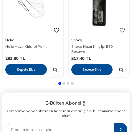
Helix
Shocq
Helix Hazır Kiriş İpi Point
Shocq Hazır Kiriş İpi B50
Recurve
283,80
TL
317,40
TL
Sepete Ekle
Sepete Ekle
E-Bülten Aboneliği
Kampanya ve yeniliklerden haberdar olmak için e-bültenimize abone
olun!