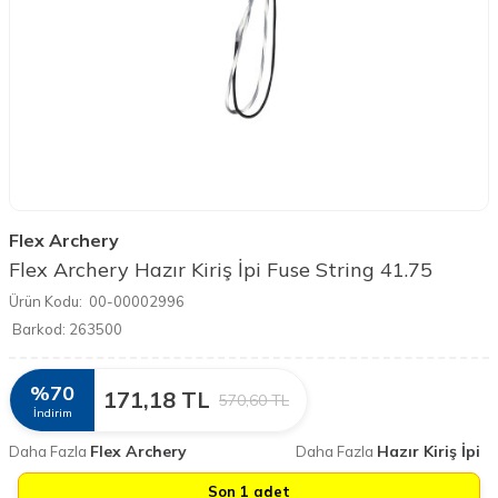
Flex Archery
Flex Archery Hazır Kiriş İpi Fuse String 41.75
Ürün Kodu:
00-00002996
Barkod:
263500
%
70
171,18
TL
570,60
TL
İndirim
Flex Archery
Hazır Kiriş İpi
Daha Fazla
Daha Fazla
Son 1 adet