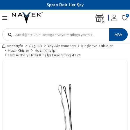
Spora Dair Her Şey
0
0
ARA
Anasayfa
Okçuluk
Yay Aksesuarları
Kirişler ve Kablolar
Hazır Kirişler
Hazır Kiriş İpi
Flex Archery Hazır Kiriş İpi Fuse String 41.75