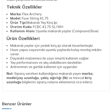
Teknik Özellikler
Marka:
Flex Archery
Model:
Fuse String 41.75
Ürün Tipi:
Makaralı Yay Kiriş İpi
Üretim Kodu:
FCBC 41.75 SL/WH
Kullanım Alanı:
Uyumlu makaralı yaylar (Compound Bow)
Ürün Özellikleri
Makaralı yaylar için yedek kiriş ipi olarak tasarlanmıştır.
Hazır yapısı sayesinde uyumlu yaylarda kolay montaj imkânı
sunar.
Dayanıklı malzemesi ile uzun ömürlü kullanım sağlar.
Yay performansını ve atış stabilitesini destekler.
Antrenman ve günlük kullanım için uygundur.
Not:
Sipariş verirken kullandığınız makaralı yayın
marka,
model,yay uzunluğu, çekiş ağırlığı (lb)
ve mevcut
kiriş
uzunluğu
bilgilerini sipariş notuna eklemenizi rica ederiz.
Benzer Ürünler