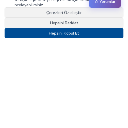
☆ Yorumlar
inceleyebilirsiniz.
Çerezleri Özelleştir
Hepsini Reddet
Hepsini Kabul Et
Geleneksel Okçuluk Nedir?
26.12.2018
DEVAMINI OKU
E-Bülten Aboneliği
Kampanya ve yeniliklerden haberdar olmak için e-bültenimize abone
olun!
Sosyal Medya