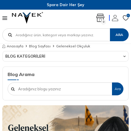
Spora Dair Her Şey
0
0
ARA
Anasayfa
Blog Sayfası
Geleneksel Okçuluk
BLOG KATEGORILERI
Blog Arama
Ara