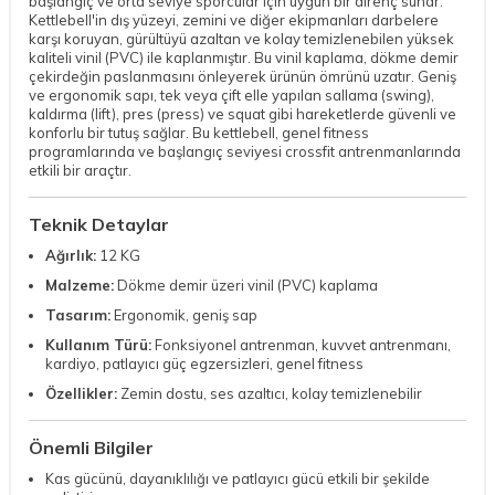
başlangıç ve orta seviye sporcular için uygun bir direnç sunar.
Kettlebell'in dış yüzeyi, zemini ve diğer ekipmanları darbelere
karşı koruyan, gürültüyü azaltan ve kolay temizlenebilen yüksek
kaliteli vinil (PVC) ile kaplanmıştır. Bu vinil kaplama, dökme demir
çekirdeğin paslanmasını önleyerek ürünün ömrünü uzatır. Geniş
ve ergonomik sapı, tek veya çift elle yapılan sallama (swing),
kaldırma (lift), pres (press) ve squat gibi hareketlerde güvenli ve
konforlu bir tutuş sağlar. Bu kettlebell, genel fitness
programlarında ve başlangıç seviyesi crossfit antrenmanlarında
etkili bir araçtır.
Teknik Detaylar
Ağırlık:
12 KG
Malzeme:
Dökme demir üzeri vinil (PVC) kaplama
Tasarım:
Ergonomik, geniş sap
Kullanım Türü:
Fonksiyonel antrenman, kuvvet antrenmanı,
kardiyo, patlayıcı güç egzersizleri, genel fitness
Özellikler:
Zemin dostu, ses azaltıcı, kolay temizlenebilir
Önemli Bilgiler
Kas gücünü, dayanıklılığı ve patlayıcı gücü etkili bir şekilde