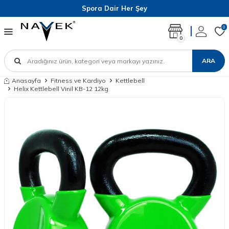
Spora Dair Her Şey
0
0
ARA
Anasayfa
Fitness ve Kardiyo
Kettlebell
Helix Kettlebell Vinil KB-12 12kg